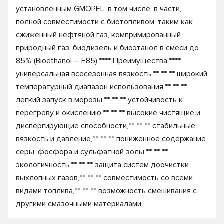
установленным GMOPEL, в том числе, в части,
полной совместимости с биотопливом, таким как
сжиженный нефтяной газ, компримированный
природный газ, биодизель и биоэтанол в смеси до
85% (Bioethanol – E85).**** Преимущества:****
универсальная всесезонная вязкость,** ** ** широкий
температурный диапазон использования,** ** **
легкий запуск в морозы,** ** ** устойчивость к
перегреву и окислению,** ** ** высокие чистящие и
диспергирующие способности,** ** ** стабильные
вязкость и давление,** ** ** пониженное содержание
серы, фосфора и сульфатной золы,** ** **
экологичность,** ** ** защита систем доочистки
выхлопных газов,** ** ** совместимость со всеми
видами топлива,** ** ** возможность смешивания с
другими смазочными материалами.