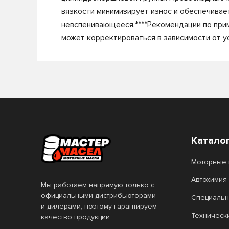
вязкости минимизирует износ и обеспечивает
невспенивающееся.****Рекомендации по при
может корректироваться в зависимости от у
Катало
Моторные 
Автохимия
Мы работаем напрямую только с
официальными дистрибьюторами
Специальн
и дилерами, поэтому гарантируем
Техническ
качество продукции.