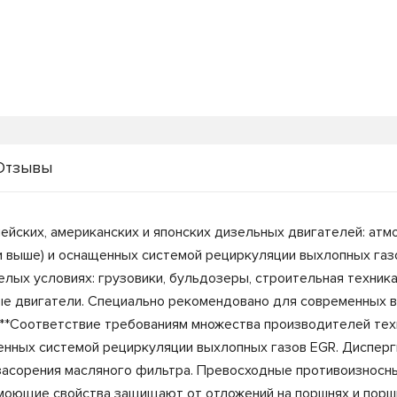
Отзывы
йских, американских и японских дизельных двигателей: атм
IV и выше) и оснащенных системой рециркуляции выхлопных газ
ых условиях: грузовики, бульдозеры, строительная техника,
ые двигатели. Специально рекомендовано для современных 
**Соответствие требованиям множества производителей техн
енных системой рециркуляции выхлопных газов EGR. Диспер
засорения масляного фильтра. Превосходные противоизносны
моющие свойства защищают от отложений на поршнях и порш