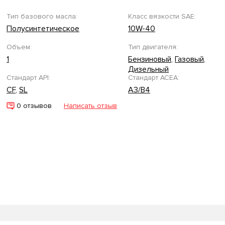
Тип базового масла:
Класс вязкости SAE:
Полусинтетическое
10W-40
Объем:
Тип двигателя:
1
Бензиновый
,
Газовый
,
Дизельный
Стандарт API:
Стандарт ACEA:
CF
,
SL
A3/B4
0 отзывов
Написать отзыв