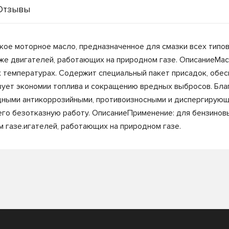
Отзывы
ое моторное масло, предназначенное для смазки всех типов
кже двигателей, работающих на природном газе. ОписаниеМас
х температурах. Содержит специальный пакет присадок, обе
ует экономии топлива и сокращению вредных выбросов. Бла
ными антикоррозийными, противоизносными и диспергирующи
 его безотказную работу. ОписаниеПрименение: для бензинов
 газе.игателей, работающих на природном газе.