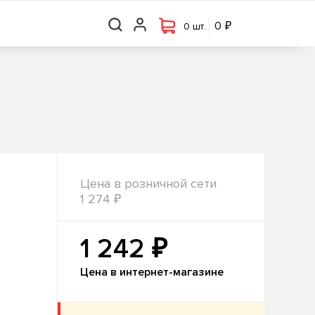
₽
₽
0 шт.
0
0
0 шт.
Цена в розничной сети
₽
1 274
₽
1 242
Цена в интернет-магазине