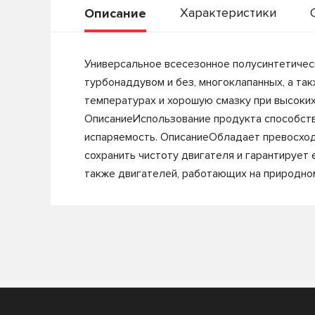
Характеристики
Описание
Универсальное всесезонное полусинтетическ
турбонаддувом и без, многоклапанных, а та
температурах и хорошую смазку при высоки
ОписаниеИспользование продукта способств
испаряемость. ОписаниеОбладает превосход
сохранить чистоту двигателя и гарантирует
также двигателей, работающих на природном