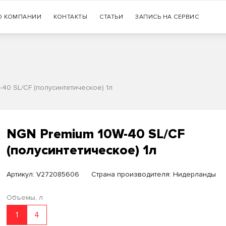
Гарантия
О КОМПАНИИ
КОНТАКТЫ
СТАТЬИ
+7 (383) 335-77-99
ЗАПИСЬ НА СЕРВИС
оригинальности продукции
40 SL/CF (полусинтетическое) 1л
NGN Premium 10W-40 SL/CF
(полусинтетическое) 1л
Артикул:
V272085606
Страна производителя: Нидерланды
Объемы, л
1
4