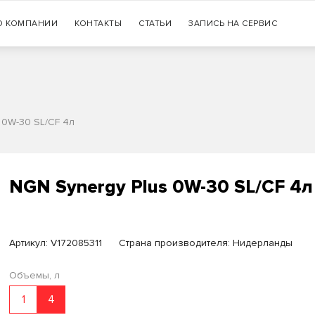
Гарантия
О КОМПАНИИ
КОНТАКТЫ
СТАТЬИ
+7 (383) 335-77-99
ЗАПИСЬ НА СЕРВИС
оригинальности продукции
 0W-30 SL/CF 4л
NGN Synergy Plus 0W-30 SL/CF 4л
Артикул:
V172085311
Страна производителя: Нидерланды
Объемы, л
1
4