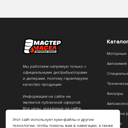
Катало
Моторные 
Автохимия
Мы работаем напрямую только с
официальными дистрибьюторами
Специальн
и дилерами, поэтому гарантируем
Техническ
качество продукции.
Фильтры
Информация на сайте не
является публичной офертой.
Автоаксес
Все цены, указанные на сайте,
Масло на 
действительны только при
Этот сайт использует куки-файлы и другие
оформлении заказа через
Прочее
технологии, чтобы помочь вам в навигации, а также
интернет-магазин. Цены в