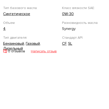
Тип базового масла:
Класс вязкости SAE:
Синтетическое
0W-30
Объем:
Разновидность масла:
4
Synergy
Тип двигателя:
Стандарт API:
Бензиновый
,
Газовый
,
CF
,
SL
Дизельный
0 отзывов
Написать отзыв