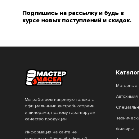
4T Scooter Expert
Подпишись на рассылку и будь в
4T SnowPower
курсе новых поступлений и скидок.
4T SUZUKI MARINE
6100 SAVE-lite
6100 SYN-nergy
6100 Synergie+
7 GOLD
Катало
7 RED
Моторные 
8100 ECO-clean
Автохимия
Мы работаем напрямую только с
8100 ECO-lite
8100 ECO-nerg
официальными дистрибьюторами
Специальн
и дилерами, поэтому гарантируем
8100 X-cess
Agro HSQ
Техническ
качество продукции.
ALL Climate
ALL Fleet
Фильтры
Информация на сайте не
является публичной офертой.