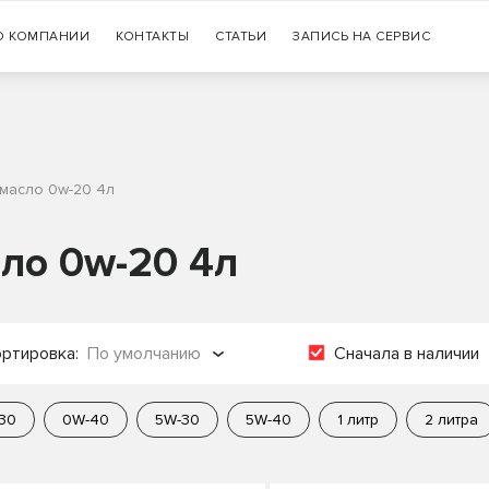
Гарантия
О КОМПАНИИ
КОНТАКТЫ
СТАТЬИ
+7 (383) 335-77-99
ЗАПИСЬ НА СЕРВИС
оригинальности продукции
 масло 0w-20 4л
сло 0w-20 4л
ртировка:
По умолчанию
Сначала в наличии
о популярности
30
0W-40
5W-30
5W-40
1 литр
2 литра
о названию