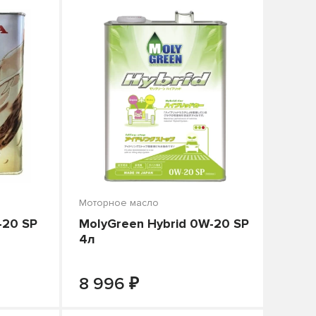
Моторное масло
-20 SP
MolyGreen Hybrid 0W-20 SP
4л
₽
+
-
+
В КОРЗИНУ
8 996