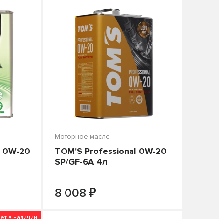
Моторное масло
n 0W-20
TOM'S Professional 0W-20
SP/GF-6A 4л
₽
+
-
+
В КОРЗИНУ
8 008
ет в наличии