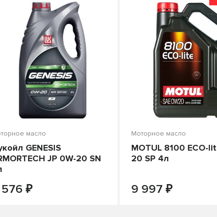
торное масло
Моторное масло
укойл GENESIS
MOTUL 8100 ECO-lit
RMORTECH JP 0W-20 SN
20 SP 4л
л
₽
₽
-
+
В КОРЗИНУ
ПОД ЗАКАЗ
 576
9 997