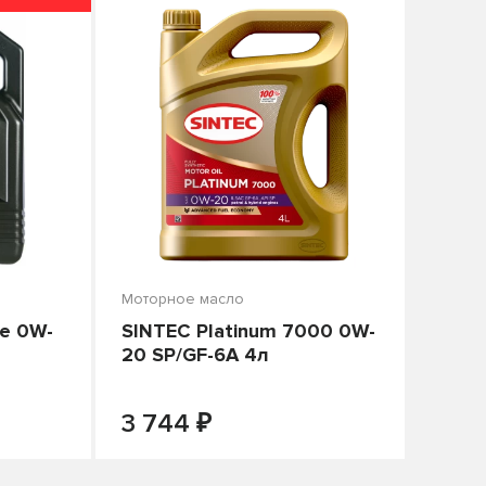
Моторное масло
e 0W-
SINTEC Platinum 7000 0W-
20 SP/GF-6A 4л
₽
-
+
В КОРЗИНУ
3 744