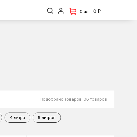
₽
₽
0 шт.
0
0
0 шт.
Подобрано товаров:
36 товаров
4 литра
5 литров