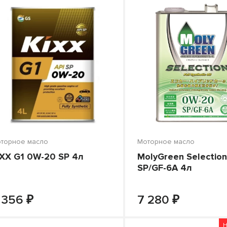
торное масло
Моторное масло
IXX G1 0W-20 SP 4л
MolyGreen Selectio
SP/GF-6A 4л
₽
₽
-
+
-
В КОРЗИНУ
В КОРЗИНУ
 356
7 280
Н