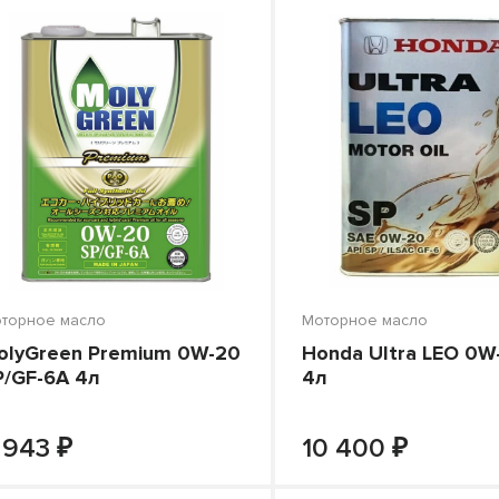
о цене
торное масло
Моторное масло
olyGreen Premium 0W-20
Honda Ultra LEO 0W
P/GF-6A 4л
4л
₽
₽
-
+
-
В КОРЗИНУ
В КОРЗИНУ
 943
10 400