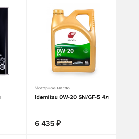
Моторное масло
л
Idemitsu 0W-20 SN/GF-5 4л
₽
+
-
+
В КОРЗИНУ
6 435