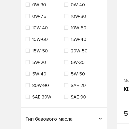
0W-30
0W-40
Россия
Сингапур
VAG
Valvoline
0W-7.5
10W-30
США
Таиланд
VMPAUTO
ZIC
10W-40
10W-50
Турция
Франция
Лукойл
Технолоджи
10W-60
15W-40
Южная Корея
Япония
15W-50
20W-50
5W-20
5W-30
5W-40
5W-50
Мо
80W-90
SAE 20
K
SAE 30W
SAE 90
5
Тип базового масла