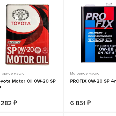
торное масло
Моторное масло
oyota Motor Oil 0W-20 SP
PROFIX 0W-20 SP 4
л
₽
₽
-
+
-
В КОРЗИНУ
В КОРЗИНУ
 282
6 851