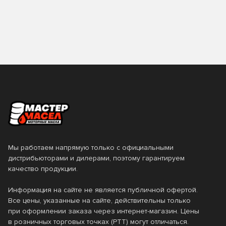
Бельгия
Вьетнам
Класс вязкости SAE
TAKAYAMA
TEBOIL
Германия
ЕС
TOM'S
TOTACHI
0W-16
0W-20
Италия
Нидерланды
TOYOTA
VAG
0W-30
0W-40
Россия
Сингапур
Valvoline
VMPAUTO
0W-7.5
10W-30
США
Таиланд
ZIC
Лукойл
10W-40
10W-50
Турция
Франция
Технолоджи
10W-60
15W-40
Южная Корея
Япония
15W-50
20W-50
Мы работаем напрямую только с официальными
дистрибьюторами и дилерами, поэтому гарантируем
5W-20
5W-30
качество продукции.
5W-40
5W-50
Информация на сайте не является публичной офертой.
Все цены, указанные на сайте, действительны только
80W-90
SAE 20
при оформлении заказа через интернет-магазин. Цены
SAE 30W
SAE 90
в розничных торговых точках (РТТ) могут отличаться.