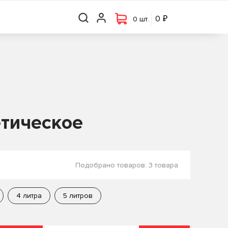
₽
₽
0 шт.
0
0
0 шт.
етическое
Подобрано товаров:
3 товара
4 литра
5 литров