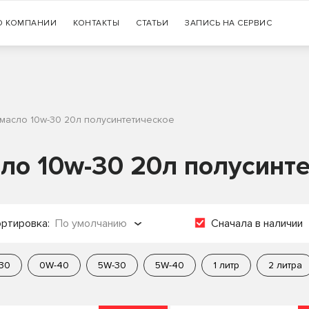
Гарантия
О КОМПАНИИ
КОНТАКТЫ
СТАТЬИ
+7 (383) 335-77-99
ЗАПИСЬ НА СЕРВИС
оригинальности продукции
 масло 10w-30 20л полусинтетическое
ло 10w-30 20л полусинт
ртировка:
По умолчанию
Сначала в наличии
о популярности
30
0W-40
5W-30
5W-40
1 литр
2 литра
о названию