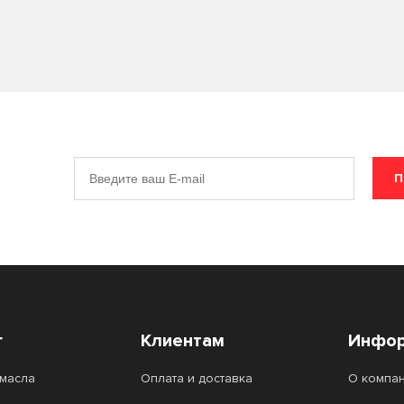
П
г
Клиентам
Инфор
масла
Оплата и доставка
О компа