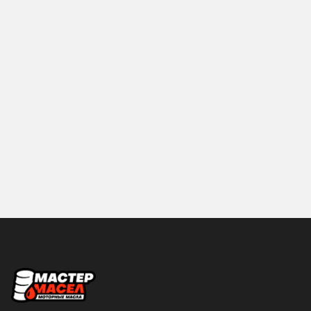
12
18
Hyundai
IDEMITSU
19
2
KIXX
LIQUI-MOLY
20
200
MANNOL
MAZDA
205
208
Mercedes-Benz
MITSUBISHI
209
216
MOBIL
MOLYGREEN
4
4.73
MOTUL
NGN
5
50
NISSAN
PROFIX
55
57
RAVENOL
ROLF
6
60
ROSNEFT
S-OIL SEVEN
SHELL
Sintec
Страна производства
SUBARU
SUZUKI