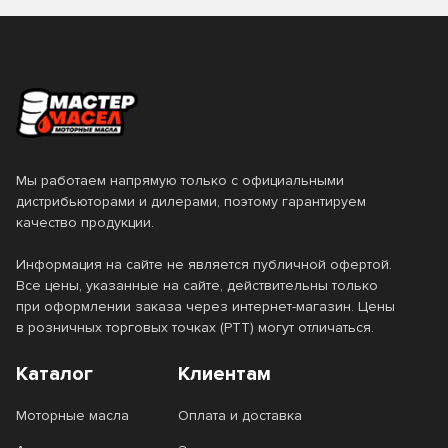
30
4
Valvoline
XADO
5W-20
5W-30
4.73
5
ZIC
Лукойл
5W-40
5W-50
50
55
Новоуфимский НПЗ
ОйлРайт
SAE 20
SAE 30W
6
60
Технолоджи
SAE 90
Мы работаем напрямую только с официальными
дистрибьюторами и дилерами, поэтому гарантируем
Тип базового масла
качество продукции.
Информация на сайте не является публичной офертой.
Минеральное
Полусинтетическое
Тип двигателя
Все цены, указанные на сайте, действительны только
при оформлении заказа через интернет-магазин. Цены
Синтетическое
в розничных торговых точках (РТТ) могут отличаться.
Бензиновый
Газовый
Стандарт API
Каталог
Клиентам
Дизельный
CC
CD
Стандарт ACEA
Моторные масла
Оплата и доставка
CF
CF-4