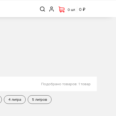
₽
₽
0 шт.
0
0
0 шт.
Подобрано товаров:
1 товар
4 литра
5 литров