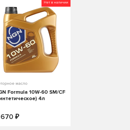
о цене
Нет в наличии
торное масло
GN Formula 10W-60 SM/CF
синтетическое) 4л
₽
ПОД ЗАКАЗ
 670