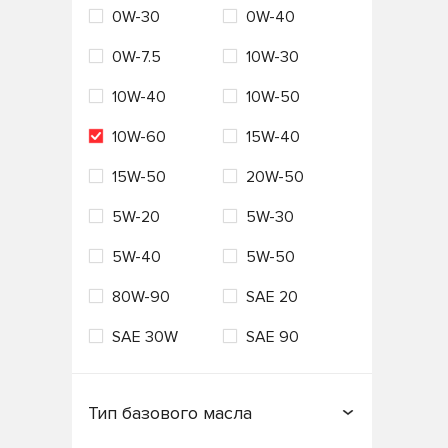
0W-30
0W-40
Россия
Сингапур
VAG
Valvoline
0W-7.5
10W-30
США
Таиланд
VMPAUTO
ZIC
10W-40
10W-50
Турция
Франция
Лукойл
Технолоджи
10W-60
15W-40
Южная Корея
Япония
15W-50
20W-50
5W-20
5W-30
5W-40
5W-50
80W-90
SAE 20
SAE 30W
SAE 90
Тип базового масла