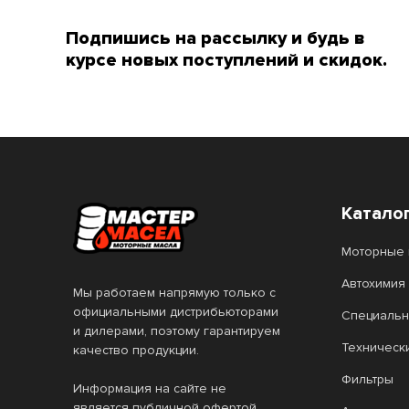
4T Scooter Expert
Подпишись на рассылку и будь в
4T SnowPower
курсе новых поступлений и скидок.
4T SUZUKI MARINE
6100 SAVE-lite
6100 SYN-nergy
6100 Synergie+
7 GOLD
Катало
7 RED
Моторные 
8100 ECO-clean
Автохимия
Мы работаем напрямую только с
8100 ECO-lite
8100 ECO-nerg
официальными дистрибьюторами
Специальн
и дилерами, поэтому гарантируем
8100 X-cess
Agro HSQ
Техническ
качество продукции.
ALL Climate
ALL Fleet
Фильтры
Информация на сайте не
является публичной офертой.