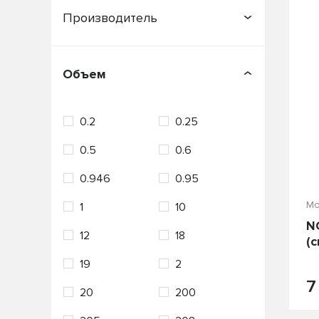
П
Производитель
APOLLOSTATION
Объем
C.N.R.G.
Castle
0.2
0.25
CASTROL
Country
0.5
0.6
ENEOS
FORD
0.946
0.95
Fuchs
G-ENERGY
Мо
1
10
Gazpromneft
N
12
18
GENERAL MOTORS
(
19
2
HONDA
Hyundai
7
20
200
IDEMITSU
KIXX