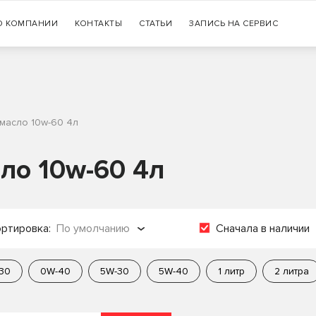
Гарантия
О КОМПАНИИ
КОНТАКТЫ
СТАТЬИ
+7 (383) 335-77-99
ЗАПИСЬ НА СЕРВИС
оригинальности продукции
 масло 10w-60 4л
ло 10w-60 4л
ртировка:
По умолчанию
Сначала в наличии
о популярности
30
0W-40
5W-30
5W-40
1 литр
2 литра
о названию