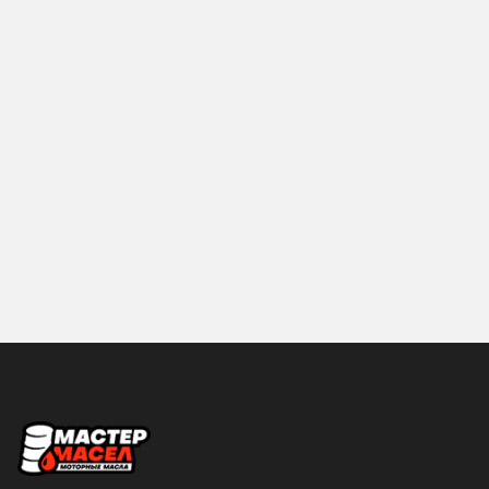
Country
ELF
ENEOS
FANFARO
FORD
Fuchs
G-ENERGY
Gazpromneft
GENERAL
HONDA
Husqvarna
Hyundai
IDEMITSU
KIXX
LIQUI-MOLY
LUXE
MANNOL
MAZDA
Mercedes-Benz
Mitasu
MITSUBISHI
MOBIL
Объем