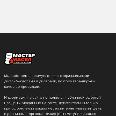
Бельгия
Вьетнам
Класс вязкости SAE
TAKAYAMA
TEBOIL
Германия
ЕС
TOM'S
TOTACHI
0W-16
0W-20
Италия
Нидерланды
TOYOTA
VAG
0W-30
0W-40
Россия
Сингапур
Valvoline
VMPAUTO
0W-7.5
10W-30
США
Таиланд
ZIC
Лукойл
10W-40
10W-50
Турция
Франция
Технолоджи
10W-60
15W-40
Южная Корея
Япония
15W-50
20W-50
Мы работаем напрямую только с официальными
дистрибьюторами и дилерами, поэтому гарантируем
5W-20
5W-30
качество продукции.
5W-40
5W-50
Информация на сайте не является публичной офертой.
Все цены, указанные на сайте, действительны только
80W-90
SAE 20
при оформлении заказа через интернет-магазин. Цены
SAE 30W
SAE 90
в розничных торговых точках (РТТ) могут отличаться.