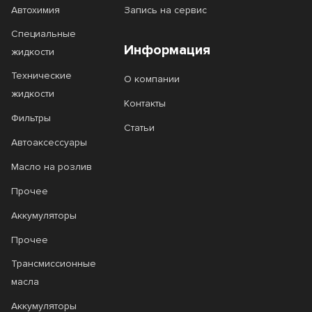
Super Extra
Super Gasoline
Автохимия
Запись на сервис
Super Touring
Super UHPD
Специальные
Информация
жидкости
SYN Power
SYN Power ENV
Технические
О компании
SYN Power FE
SYN Power MST
жидкости
Контакты
SYN Power XL-III
Synergy
Фильтры
Статьи
Synt-S
Synthetic Active
Автоаксессуары
Масло на розлив
Synthetic Far East
Synthetic Long Life
Прочее
Synthoil Energy
Synthoil High Tech
Аккумуляторы
Synthoil High Tech Diezel
Прочее
Synthoil Longtime
Synthoil Race
Трансмиссионные
Top Tec 4100
Top Tec 4200
масла
Аккумуляторы
Top Tec 4200 Diesel
Top Tec 4600