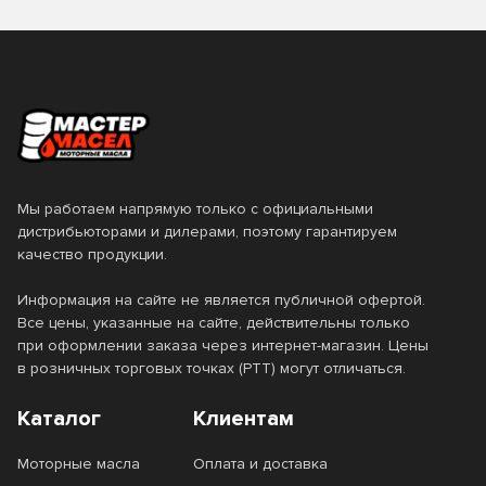
Rimula R6ME
Rimula R6MS
RRS
S Synth
Schneefrase
Scooter
Selection
SHPD
Snowmobil
Snowmobiles
Мы работаем напрямую только с официальными
SnowPower
Special
дистрибьюторами и дилерами, поэтому гарантируем
качество продукции.
Special Tec AA
Special Tec F
Информация на сайте не является публичной офертой.
Special Tec LL
Special Tec V
Все цены, указанные на сайте, действительны только
при оформлении заказа через интернет-магазин. Цены
Specific
ST-303
в розничных торговых точках (РТТ) могут отличаться.
Standard
Strong Save
Каталог
Клиентам
Super
Super Diesel
Моторные масла
Оплата и доставка