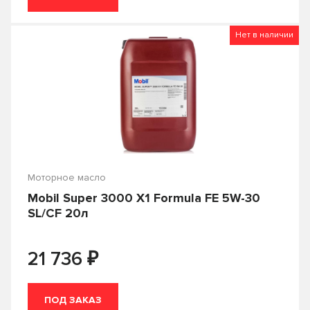
6100 Synergie+
7 GOLD
Нет в наличии
7 RED
8100 ECO-clean
8100 ECO-lite
8100 ECO-nerg
8100 X-cess
Agro HSQ
ALL Climate
ALL Fleet
Apolloil
Castle Diesel
Моторное масло
Classic
Clean Diesel
Mobil Super 3000 X1 Formula FE 5W-30
Defender
Delvac
SL/CF 20л
Delvac Modern
Delvac MX
₽
21 736
Delvac MX Extra
Delvac XHP Extra
DFE
Diamond
ПОД ЗАКАЗ