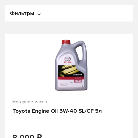
По популярности
Фильтры
По названию
По цене
Цена
От
₽
До
₽
Производитель
!Розлив
3 TON
Alpha's
AREOL
Моторное масло
Toyota Engine Oil 5W-40 SL/CF 5л
Autobacs
Bardahl
BP
Castle
₽
CASTROL
CHEVRON