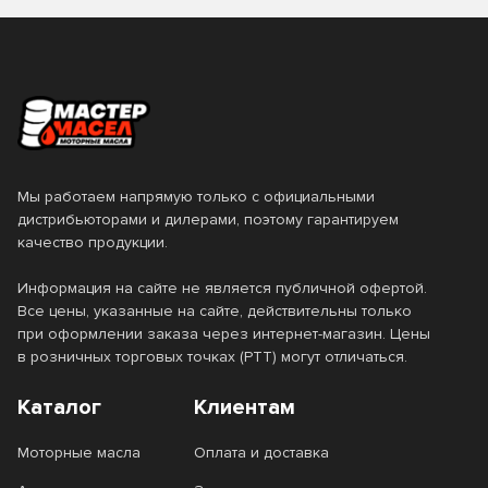
30
4
Valvoline
XADO
5W-20
5W-30
4.73
5
ZIC
Лукойл
5W-40
5W-50
50
55
Новоуфимский НПЗ
ОйлРайт
SAE 20
SAE 30W
6
60
Технолоджи
SAE 90
Мы работаем напрямую только с официальными
дистрибьюторами и дилерами, поэтому гарантируем
Тип базового масла
качество продукции.
Информация на сайте не является публичной офертой.
Минеральное
Полусинтетическое
Тип двигателя
Все цены, указанные на сайте, действительны только
при оформлении заказа через интернет-магазин. Цены
Синтетическое
в розничных торговых точках (РТТ) могут отличаться.
Бензиновый
Газовый
Стандарт API
Каталог
Клиентам
Дизельный
CC
CD
Стандарт ACEA
Моторные масла
Оплата и доставка
CF
CF-4