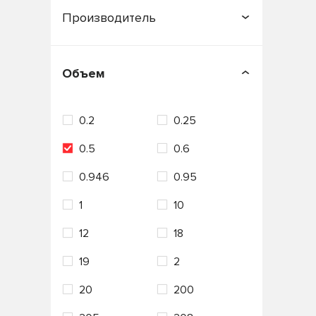
П
Производитель
APOLLOSTATION
Объем
C.N.R.G.
Castle
0.2
0.25
CASTROL
Country
0.5
0.6
ENEOS
FORD
0.946
0.95
Fuchs
G-ENERGY
1
10
Gazpromneft
12
18
GENERAL MOTORS
19
2
HONDA
Hyundai
20
200
IDEMITSU
KIXX