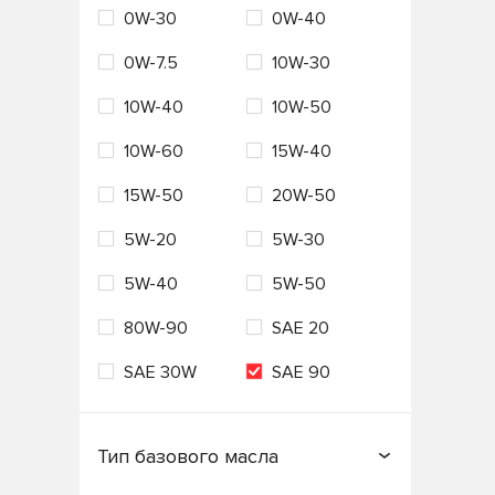
0W-30
0W-40
Россия
Сингапур
VAG
Valvoline
0W-7.5
10W-30
США
Таиланд
VMPAUTO
ZIC
10W-40
10W-50
Турция
Франция
Лукойл
Технолоджи
10W-60
15W-40
Южная Корея
Япония
15W-50
20W-50
5W-20
5W-30
5W-40
5W-50
80W-90
SAE 20
SAE 30W
SAE 90
Тип базового масла