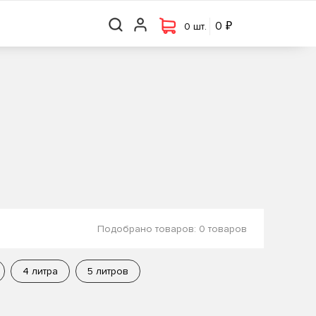
₽
₽
0 шт.
0
0
0 шт.
Подобрано товаров:
0 товаров
4 литра
5 литров