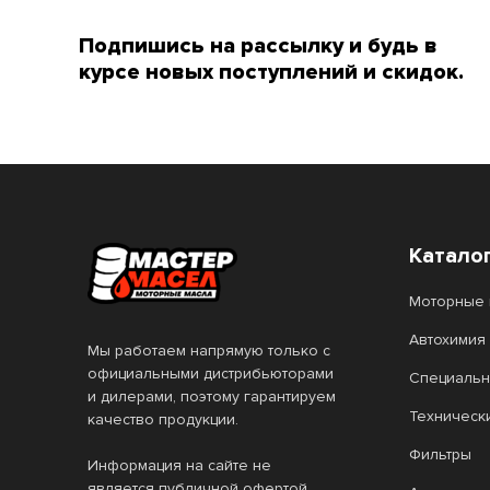
4T Scooter Expert
Подпишись на рассылку и будь в
4T SnowPower
курсе новых поступлений и скидок.
4T SUZUKI MARINE
6100 SAVE-lite
6100 SYN-nergy
6100 Synergie+
7 GOLD
Катало
7 RED
Моторные 
8100 ECO-clean
Автохимия
Мы работаем напрямую только с
8100 ECO-lite
8100 ECO-nerg
официальными дистрибьюторами
Специальн
и дилерами, поэтому гарантируем
8100 X-cess
Agro HSQ
Техническ
качество продукции.
ALL Climate
ALL Fleet
Фильтры
Информация на сайте не
является публичной офертой.