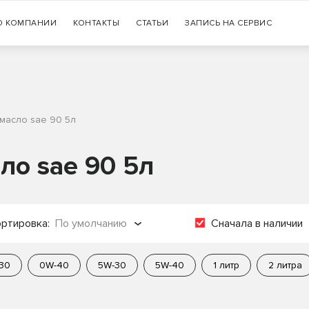
Гарантия
О КОМПАНИИ
КОНТАКТЫ
СТАТЬИ
+7 (383) 335-77-99
ЗАПИСЬ НА СЕРВИС
оригинальности продукции
масло sae 90 5л
ло sae 90 5л
ртировка:
По умолчанию
Сначала в наличии
о популярности
30
0W-40
5W-30
5W-40
1 литр
2 литра
о названию