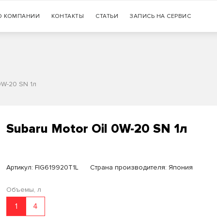
Гарантия
О КОМПАНИИ
КОНТАКТЫ
СТАТЬИ
+7 (383) 335-77-99
ЗАПИСЬ НА СЕРВИС
оригинальности продукции
0W-20 SN 1л
Subaru Motor Oil 0W-20 SN 1л
Артикул:
FIG619920T1L
Страна производителя: Япония
Объемы, л
1
4