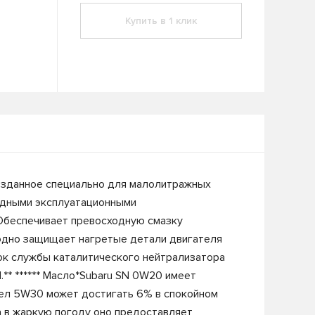
Купить в 1 клик
созданное специально для малолитражных
одными эксплуатационными
* Обеспечивает превосходную смазку
ходно защищает нагретые детали двигателя
рок службы каталитического нейтрализатора
.** ****** Масло*Subaru SN 0W20 имеет
асел 5W30 может достигать 6% в спокойном
а в жаркую погоду оно предоставляет