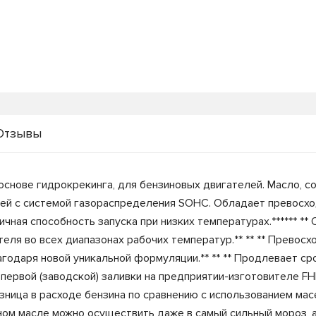
Отзывы
основе гидрокрекинга, для бензиновых двигателей. Масло, 
лей с системой газораспределения SOHC. Обладает превосх
чная способность запуска при низких температурах.****** *
еля во всех диапазонах рабочих температур.** ** ** Превос
годаря новой уникальной формуляции.** ** ** Продлевает с
 первой (заводской) заливки на предприятии-изготовителе FHI
азница в расходе бензина по сравнению с использованием м
ном масле можно осуществить даже в самый сильный мороз, 