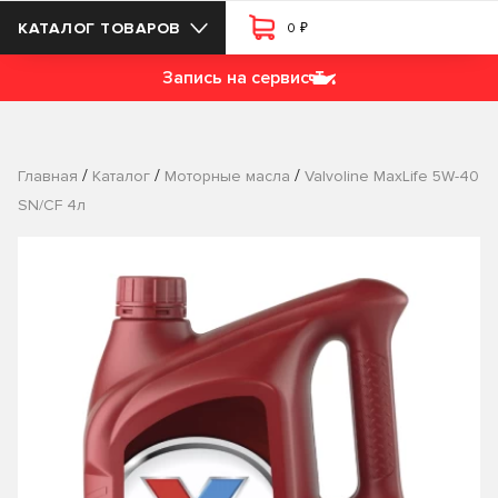
₽
КАТАЛОГ ТОВАРОВ
0
Запись на сервис
/
/
/
Главная
Каталог
Моторные масла
Valvoline MaxLife 5W-40
SN/CF 4л