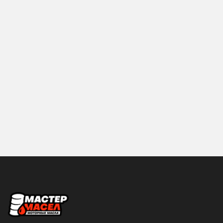
Hyundai
IDEMITSU
KIXX
LIQUI-MOLY
MANNOL
MAZDA
Mercedes-Benz
MITSUBISHI
MOBIL
MOLYGREEN
MOTUL
NGN
NISSAN
PROFIX
RAVENOL
ROLF
ROSNEFT
S-OIL SEVEN
SHELL
Sintec
Объем
SUBARU
SUZUKI