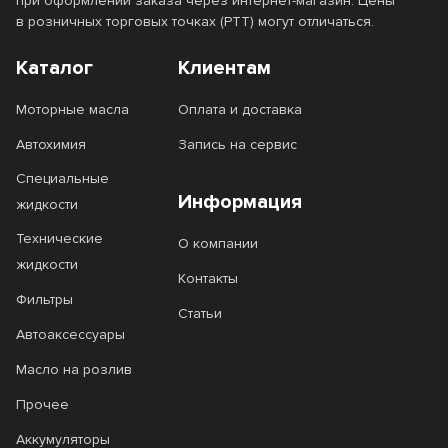
4T SnowPower
4T SUZUKI MARINE
при оформлении заказа через интернет-магазин. Цены
в розничных торговых точках (РТТ) могут отличаться.
6100 SAVE-lite
6100 SYN-nergy
Каталог
Клиентам
6100 Synergie+
7 GOLD
Моторные масла
Оплата и доставка
7 RED
8100 ECO-clean
Автохимия
Запись на сервис
8100 ECO-lite
8100 ECO-nerg
Специальные
Информация
8100 X-cess
Agro HSQ
жидкости
Технические
ALL Climate
ALL Fleet
О компании
жидкости
Контакты
Apolloil
Castle Diesel
Фильтры
Статьи
Classic
Clean Diesel
Автоаксессуары
Defender
Delvac
Масло на розлив
Delvac Modern
Delvac MX
Прочее
Delvac MX Extra
Delvac XHP Extra
Аккумуляторы