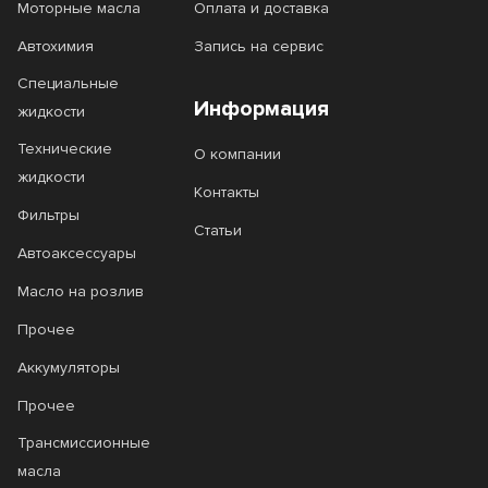
Моторные масла
HLS
Оплата и доставка
HPS
Автохимия
Запись на сервис
HX-7
HX-8
Специальные
Hybrid
JP
Информация
жидкости
KRAFTON
L Expert
Технические
О компании
жидкости
Legend + Ester
Leichtlauf
Контакты
Фильтры
Leichtlauf High Tech
Leichtlauf High Tech LL
Статьи
Автоаксессуары
Lubrolen SM-X
Magnatec
Масло на розлив
Magnatec Diesel
Magnum Coldtec
Прочее
Magnum Maxtec
Magnum Racing
Аккумуляторы
Magnum Runtec
Magnum Ultratec
Прочее
Трансмиссионные
Marine
Maximum
масла