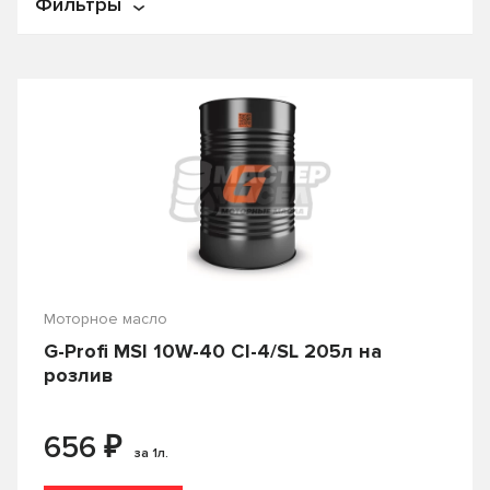
Фильтры
По названию
По цене
Цена
От
₽
До
₽
Производитель
APOLLOSTATION
C.N.R.G.
Castle
CASTROL
Моторное масло
G-Profi MSI 10W-40 Cl-4/SL 205л на
Country
ENEOS
розлив
FORD
Fuchs
₽
656
G-ENERGY
Gazpromneft
за 1л.
GENERAL MOTORS
HONDA