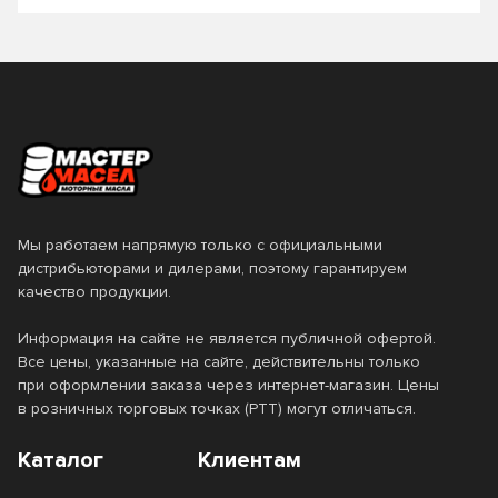
GARDEN
Gardenoil
GENESIS ARMORTECH
GENESIS ARMORTECH DIESEL
GENESIS SPECIAL
GENESIS UNIVERSAL
Genuine HG
Gold
Golden
Golden Eco
Мы работаем напрямую только с официальными
дистрибьюторами и дилерами, поэтому гарантируем
Grand Racing
Grand Touring
качество продукции.
GT
GTX
Информация на сайте не является публичной офертой.
Все цены, указанные на сайте, действительны только
HCL
HCS
при оформлении заказа через интернет-магазин. Цены
в розничных торговых точках (РТТ) могут отличаться.
HD
HD1
Каталог
Клиентам
HDX
High Mileage