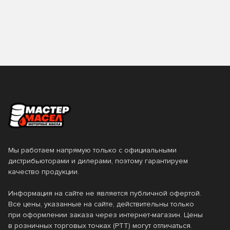
0.2
0.25
Страна производства
TAKAYAMA
TEBOIL
0.5
0.6
TOM'S
TOTACHI
Бельгия
Вьетнам
Класс вязкости SAE
0.946
0.95
TOYOTA
VAG
Германия
ЕС
1
10
0W-16
0W-20
Valvoline
VMPAUTO
Италия
Нидерланды
12
18
0W-30
0W-40
ZIC
Лукойл
Россия
Сингапур
19
2
0W-7.5
10W-30
Технолоджи
США
Таиланд
20
200
10W-40
10W-50
Турция
Франция
205
208
Мы работаем напрямую только с официальными
10W-60
15W-40
Южная Корея
Япония
дистрибьюторами и дилерами, поэтому гарантируем
209
216
качество продукции.
15W-50
20W-50
4
4.73
5W-20
5W-30
Информация на сайте не является публичной офертой.
Все цены, указанные на сайте, действительны только
5
50
5W-40
5W-50
при оформлении заказа через интернет-магазин. Цены
в розничных торговых точках (РТТ) могут отличаться.