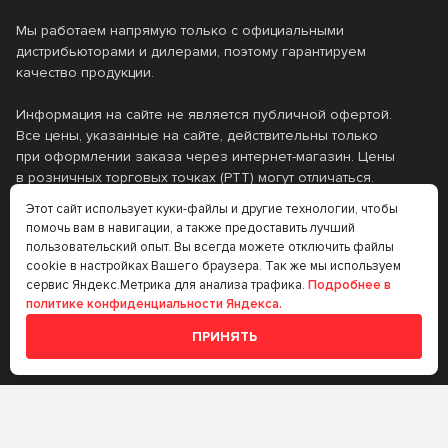
0.2
0.25
Страна производства
TAKAYAMA
TEBOIL
Мы работаем напрямую только с официальными
0.5
0.6
дистрибьюторами и дилерами, поэтому гарантируем
TOM'S
TOTACHI
Бельгия
Вьетнам
качество продукции.
Класс вязкости SAE
0.946
0.95
TOYOTA
VAG
Германия
ЕС
Информация на сайте не является публичной офертой.
1
10
0W-16
0W-20
Все цены, указанные на сайте, действительны только
Valvoline
VMPAUTO
Италия
Нидерланды
при оформлении заказа через интернет-магазин. Цены
12
18
0W-30
0W-40
в розничных торговых точках (РТТ) могут отличаться.
ZIC
Лукойл
Россия
Сингапур
Этот сайт использует куки-файлы и другие технологии, чтобы
19
2
0W-7.5
10W-30
Каталог
Клиентам
Технолоджи
помочь вам в навигации, а также предоставить лучший
США
Таиланд
пользовательский опыт. Вы всегда можете отключить файлы
20
200
10W-40
10W-50
Моторные масла
Оплата и доставка
cookie в настройках Вашего браузера. Так же мы используем
Турция
Франция
сервис Яндекс.Метрика для анализа трафика.
Подробнее в
205
208
10W-60
15W-40
Автохимия
Запись на сервис
политике конфиденциальности Яндекса.
Южная Корея
Япония
209
216
Специальные
15W-50
20W-50
ПРИНЯТЬ
Информация
жидкости
4
4.73
5W-20
5W-30
Технические
О компании
5
50
5W-40
5W-50
жидкости
Контакты