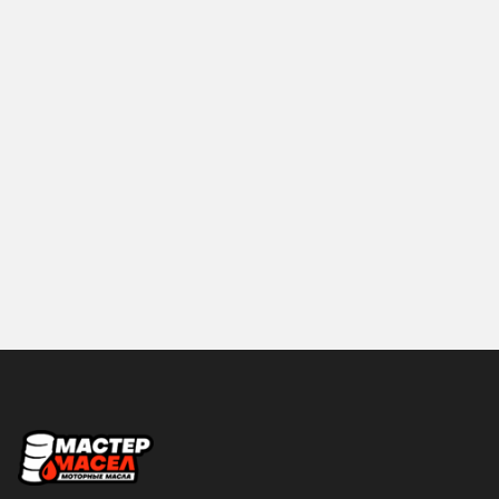
Hyundai
IDEMITSU
KIXX
LIQUI-MOLY
MANNOL
MAZDA
Mercedes-Benz
MITSUBISHI
MOBIL
MOLYGREEN
MOTUL
NGN
NISSAN
PROFIX
RAVENOL
ROLF
ROSNEFT
S-OIL SEVEN
SHELL
Sintec
Объем
SUBARU
SUZUKI