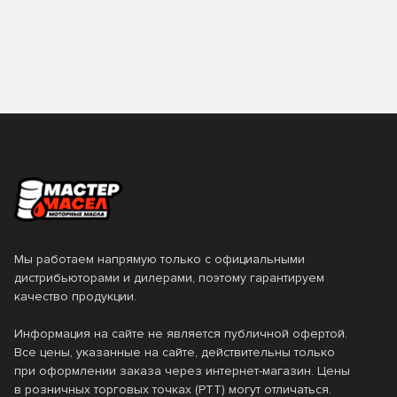
0.2
0.25
TAKAYAMA
TEBOIL
0.5
0.6
TOM'S
TOTACHI
0.946
0.95
TOYOTA
VAG
1
10
Valvoline
VMPAUTO
12
18
ZIC
Лукойл
19
2
Технолоджи
20
200
205
208
Мы работаем напрямую только с официальными
дистрибьюторами и дилерами, поэтому гарантируем
209
216
качество продукции.
4
4.73
Информация на сайте не является публичной офертой.
Все цены, указанные на сайте, действительны только
5
50
при оформлении заказа через интернет-магазин. Цены
в розничных торговых точках (РТТ) могут отличаться.