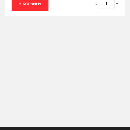
0.2
0.25
-
+
В КОРЗИНУ
TAKAYAMA
TEBOIL
0.5
0.6
TOM'S
TOTACHI
0.946
0.95
TOYOTA
VAG
1
10
Valvoline
VMPAUTO
12
18
ZIC
Лукойл
19
2
Технолоджи
20
200
205
208
209
216
4
4.73
5
50