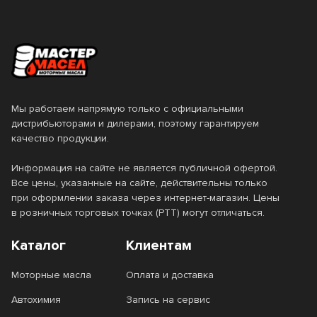
55
57
6
60
Страна производства
Мы работаем напрямую только с официальными
Бельгия
Вьетнам
Класс вязкости SAE
дистрибьюторами и дилерами, поэтому гарантируем
качество продукции.
Германия
ЕС
0W-16
0W-20
Информация на сайте не является публичной офертой.
Италия
Нидерланды
Все цены, указанные на сайте, действительны только
0W-30
0W-40
при оформлении заказа через интернет-магазин. Цены
Россия
Сингапур
в розничных торговых точках (РТТ) могут отличаться.
0W-7.5
10W-30
США
Таиланд
Каталог
Клиентам
10W-40
10W-50
Турция
Франция
Моторные масла
Оплата и доставка
10W-60
15W-40
Южная Корея
Япония
Автохимия
Запись на сервис
15W-50
20W-50