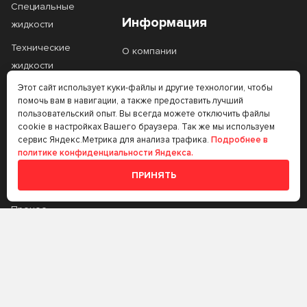
Специальные
5W-20
5W-30
Информация
жидкости
5W-40
5W-50
Технические
О компании
жидкости
80W-90
SAE 20
Контакты
Этот сайт использует куки-файлы и другие технологии, чтобы
Фильтры
SAE 30W
SAE 90
Статьи
помочь вам в навигации, а также предоставить лучший
Автоаксессуары
пользовательский опыт. Вы всегда можете отключить файлы
cookie в настройках Вашего браузера. Так же мы используем
Масло на розлив
сервис Яндекс.Метрика для анализа трафика.
Подробнее в
Тип базового масла
политике конфиденциальности Яндекса.
Прочее
ПРИНЯТЬ
Аккумуляторы
Минеральное
Полусинтетическое
Тип двигателя
Прочее
Синтетическое
Бензиновый
Газовый
Стандарт API
Трансмиссионные
масла
Дизельный
CB
CC
Стандарт ACEA
Аккумуляторы
CD
CF