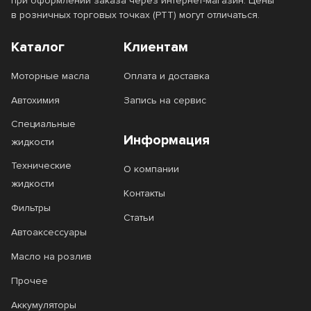
4T SnowPower
4T SUZUKI MARINE
при оформлении заказа через интернет-магазин. Цены
в розничных торговых точках (РТТ) могут отличаться.
6100 SAVE-lite
6100 SYN-nergy
Каталог
Клиентам
6100 Synergie+
7 GOLD
Моторные масла
Оплата и доставка
7 RED
8100 ECO-clean
Автохимия
Запись на сервис
8100 ECO-lite
8100 ECO-nerg
Специальные
Информация
8100 X-cess
Agro HSQ
жидкости
Технические
ALL Climate
ALL Fleet
О компании
жидкости
Контакты
Apolloil
Castle Diesel
Фильтры
Статьи
Classic
Clean Diesel
Автоаксессуары
Defender
Delvac
Масло на розлив
Delvac Modern
Delvac MX
Прочее
Delvac MX Extra
Delvac XHP Extra
Аккумуляторы