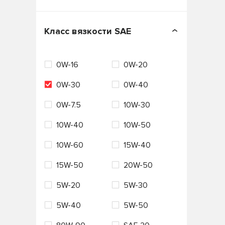
Бельгия
Вьетнам
Класс вязкости SAE
Германия
ЕС
0W-16
0W-20
Италия
Нидерланды
0W-30
0W-40
Россия
Сингапур
0W-7.5
10W-30
США
Таиланд
10W-40
10W-50
Турция
Франция
10W-60
15W-40
Южная Корея
Япония
15W-50
20W-50
5W-20
5W-30
5W-40
5W-50