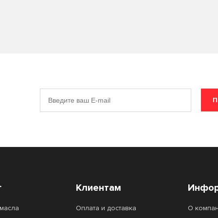
П
г
Клиентам
Инфор
масла
Оплата и доставка
О компа