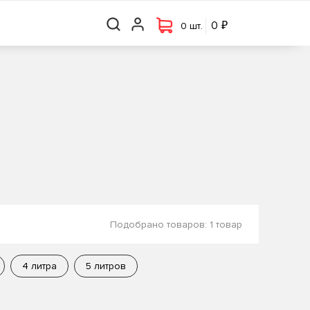
₽
₽
0 шт.
0
0
0 шт.
Подобрано товаров:
1 товар
4 литра
5 литров