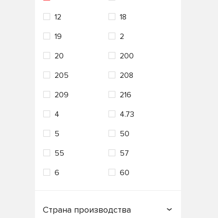
12
18
VAG
Valvoline
19
2
VMPAUTO
ZIC
20
200
Лукойл
Технолоджи
205
208
209
216
4
4.73
5
50
55
57
6
60
Страна производства