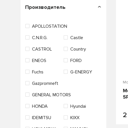
П
Производитель
APOLLOSTATION
C.N.R.G.
Castle
CASTROL
Country
ENEOS
FORD
Fuchs
G-ENERGY
Мо
Gazpromneft
M
GENERAL MOTORS
S
HONDA
Hyundai
2
IDEMITSU
KIXX