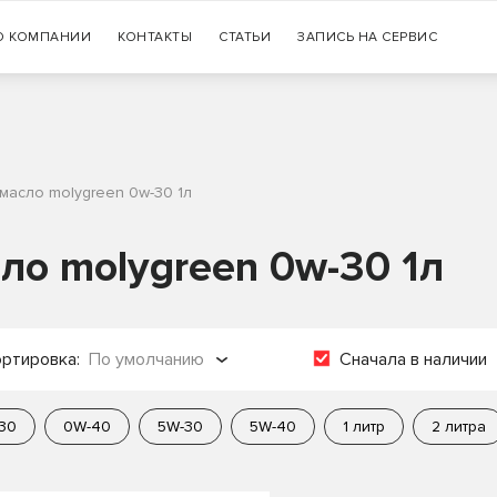
Гарантия
О КОМПАНИИ
КОНТАКТЫ
СТАТЬИ
+7 (383) 335-77-99
ЗАПИСЬ НА СЕРВИС
оригинальности продукции
масло molygreen 0w-30 1л
ло molygreen 0w-30 1л
ртировка:
По умолчанию
Сначала в наличии
о популярности
30
0W-40
5W-30
5W-40
1 литр
2 литра
о названию