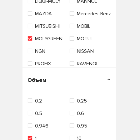
LIQUI-MOLY
MANNOL
MAZDA
Mercedes-Benz
MITSUBISHI
MOBIL
MOLYGREEN
MOTUL
NGN
NISSAN
PROFIX
RAVENOL
ROLF
ROSNEFT
Объем
S-OIL SEVEN
SHELL
0.2
0.25
Sintec
SUBARU
0.5
0.6
SUZUKI
TAKAYAMA
0.946
0.95
TEBOIL
TOM'S
1
10
TOTACHI
TOYOTA