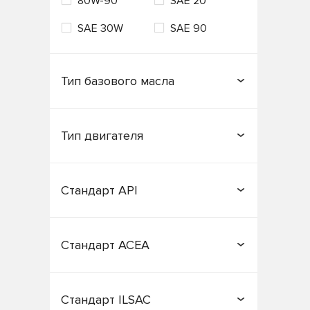
80W-90
SAE 20
SAE 30W
SAE 90
Тип базового масла
Минеральное
Тип двигателя
Полусинтетическое
Бензиновый
Газовый
Синтетическое
Стандарт API
Дизельный
CB
CC
Стандарт ACEA
CD
CF
A1/B1
A2
CF-4
CG-4
Стандарт ILSAC