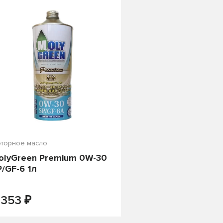
о цене
торное масло
olyGreen Premium 0W-30
P/GF-6 1л
₽
-
+
В КОРЗИНУ
 353