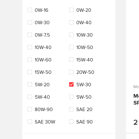
0W-16
0W-20
Италия
Нидерланды
12
18
VAG
Valvoline
0W-30
0W-40
Россия
Сингапур
19
2
VMPAUTO
ZIC
0W-7.5
10W-30
США
Таиланд
20
200
Лукойл
Технолоджи
10W-40
10W-50
Турция
Франция
205
208
10W-60
15W-40
Южная Корея
Япония
209
216
15W-50
20W-50
4
4.73
5W-20
5W-30
5
50
Мо
M
5W-40
5W-50
55
57
S
80W-90
SAE 20
6
60
2
SAE 30W
SAE 90