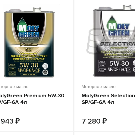
о цене
торное масло
Моторное масло
olyGreen Premium 5W-30
MolyGreen Selectio
P/GF-6A 4л
SP/GF-6A 4л
₽
₽
-
+
-
В КОРЗИНУ
В КОРЗИНУ
 943
7 280