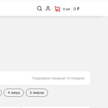
₽
₽
0 шт.
0
0
0 шт.
Подобрано товаров:
10 товаров
4 литра
5 литров