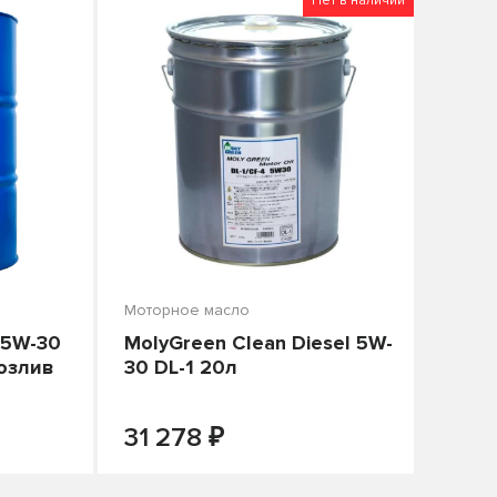
Нет в наличии
Моторное масло
 5W-30
MolyGreen Clean Diesel 5W-
озлив
30 DL-1 20л
₽
+
ПОД ЗАКАЗ
31 278