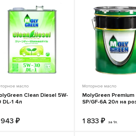
торное масло
Моторное масло
olyGreen Clean Diesel 5W-
MolyGreen Premium
0 DL-1 4л
SP/GF-6A 20л на ро
₽
₽
-
+
-
В КОРЗИНУ
В КОРЗИНУ
 943
1 833
за 1л.