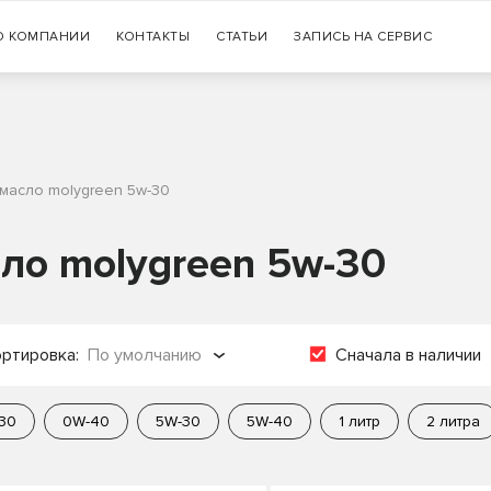
Гарантия
О КОМПАНИИ
КОНТАКТЫ
СТАТЬИ
+7 (383) 335-77-99
ЗАПИСЬ НА СЕРВИС
оригинальности продукции
 масло molygreen 5w-30
ло molygreen 5w-30
ртировка:
По умолчанию
Сначала в наличии
о популярности
30
0W-40
5W-30
5W-40
1 литр
2 литра
о названию