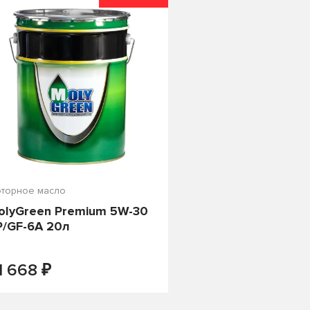
торное масло
olyGreen Premium 5W-30
P/GF-6A 20л
₽
ПОД ЗАКАЗ
1 668