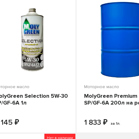
торное масло
Моторное масло
olyGreen Selection 5W-30
MolyGreen Premium
P/GF-6A 1л
SP/GF-6A 200л на р
₽
₽
-
+
-
В КОРЗИНУ
В КОРЗИНУ
 145
1 833
за 1л.
Нет в наличии