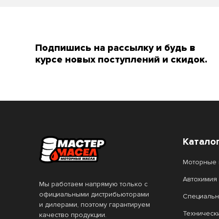
4T Scooter
4T Scooter Expert
Подпишись на рассылку и будь в
4T SnowPower
курсе новых поступлений и скидок.
4T SUZUKI MARINE
6100 SAVE-lite
6100 SYN-nergy
6100 Synergie+
7 GOLD
Катало
7 RED
Моторные 
8100 ECO-clean
Автохимия
Мы работаем напрямую только с
8100 ECO-lite
8100 ECO-nerg
официальными дистрибьюторами
Специальн
и дилерами, поэтому гарантируем
8100 X-cess
Agro HSQ
Техническ
качество продукции.