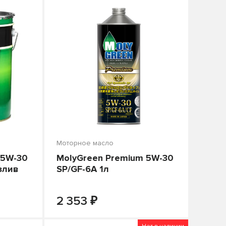
Моторное масло
 5W-30
MolyGreen Premium 5W-30
злив
SP/GF-6A 1л
₽
+
-
+
В КОРЗИНУ
2 353