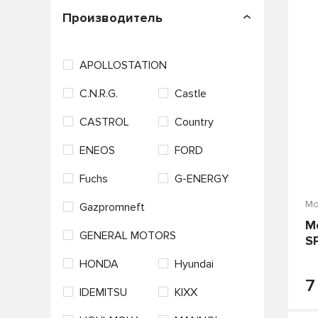
П
Производитель
APOLLOSTATION
C.N.R.G.
Castle
CASTROL
Country
ENEOS
FORD
Fuchs
G-ENERGY
Мо
Gazpromneft
M
GENERAL MOTORS
S
HONDA
Hyundai
7
IDEMITSU
KIXX