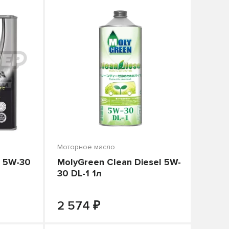
Моторное масло
n 5W-30
MolyGreen Clean Diesel 5W-
30 DL-1 1л
₽
+
-
+
В КОРЗИНУ
2 574