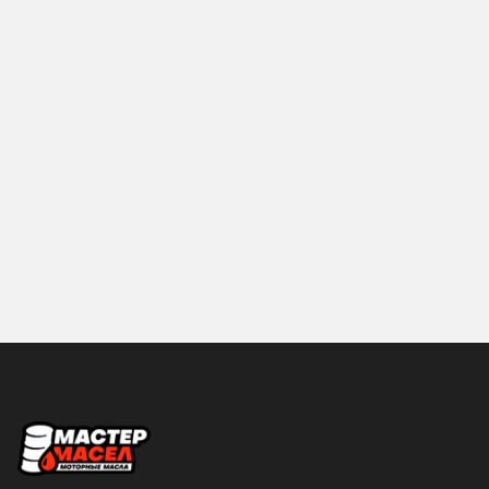
Hyundai
IDEMITSU
KIXX
LIQUI-MOLY
MANNOL
MAZDA
Mercedes-Benz
MITSUBISHI
MOBIL
MOLYGREEN
MOTUL
NGN
NISSAN
PROFIX
RAVENOL
ROLF
ROSNEFT
S-OIL SEVEN
SHELL
Sintec
Объем
SUBARU
SUZUKI