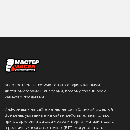
0.2
0.25
TAKAYAMA
TEBOIL
0.5
0.6
TOM'S
TOTACHI
0.946
0.95
TOYOTA
VAG
1
10
Valvoline
VMPAUTO
12
18
ZIC
Лукойл
19
2
Технолоджи
20
200
205
208
Мы работаем напрямую только с официальными
дистрибьюторами и дилерами, поэтому гарантируем
209
216
качество продукции.
4
4.73
Информация на сайте не является публичной офертой.
Все цены, указанные на сайте, действительны только
5
50
при оформлении заказа через интернет-магазин. Цены
в розничных торговых точках (РТТ) могут отличаться.