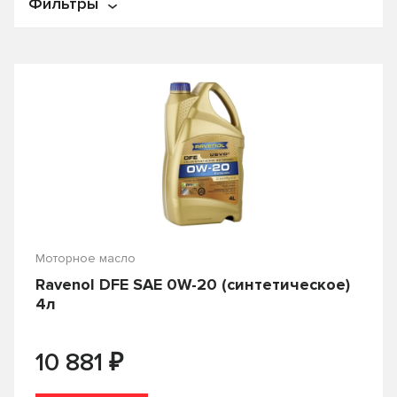
Фильтры
По названию
По цене
Цена
От
₽
До
₽
Производитель
APOLLOSTATION
C.N.R.G.
Castle
CASTROL
Моторное масло
Ravenol DFE SAE 0W-20 (синтетическое)
Country
ENEOS
4л
FORD
Fuchs
₽
10 881
G-ENERGY
Gazpromneft
GENERAL MOTORS
HONDA