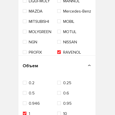
LIQUI-MOLY
MANNOL
MAZDA
Mercedes-Benz
MITSUBISHI
MOBIL
MOLYGREEN
MOTUL
NGN
NISSAN
PROFIX
RAVENOL
ROLF
ROSNEFT
Объем
S-OIL SEVEN
SHELL
0.2
0.25
Sintec
SUBARU
0.5
0.6
SUZUKI
TAKAYAMA
0.946
0.95
TEBOIL
TOM'S
1
10
TOTACHI
TOYOTA