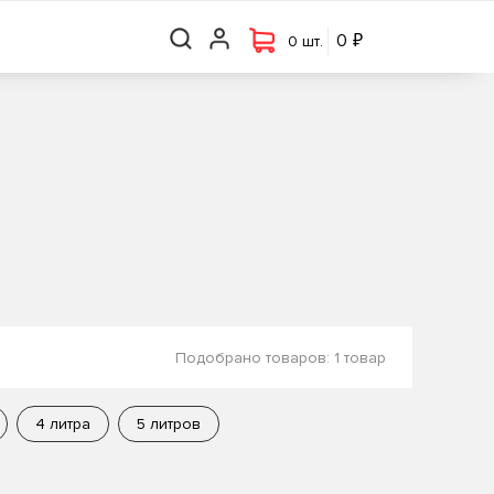
₽
₽
0 шт.
0
0
0 шт.
Подобрано товаров:
1 товар
4 литра
5 литров