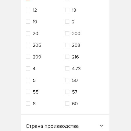
12
18
VAG
Valvoline
19
2
VMPAUTO
ZIC
20
200
Лукойл
Технолоджи
205
208
209
216
4
4.73
5
50
55
57
6
60
Страна производства