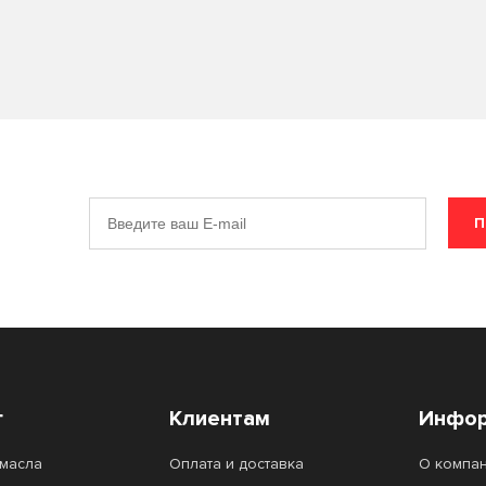
П
г
Клиентам
Инфор
масла
Оплата и доставка
О компа