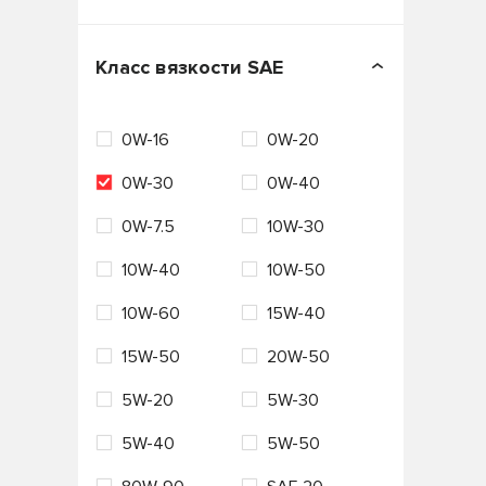
Бельгия
Вьетнам
Класс вязкости SAE
Германия
ЕС
0W-16
0W-20
Италия
Нидерланды
0W-30
0W-40
Россия
Сингапур
0W-7.5
10W-30
США
Таиланд
10W-40
10W-50
Турция
Франция
10W-60
15W-40
Южная Корея
Япония
15W-50
20W-50
5W-20
5W-30
5W-40
5W-50