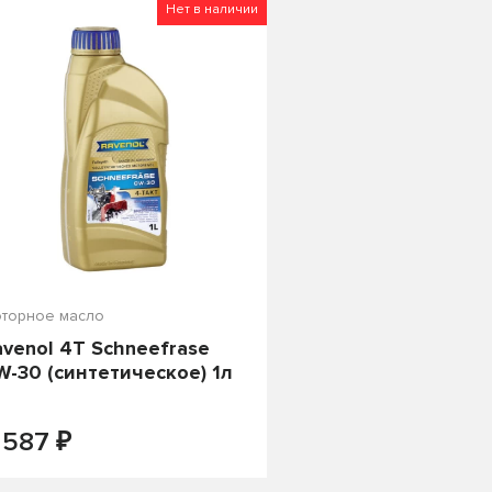
о цене
Нет в наличии
торное масло
avenol 4T Schneefrase
W-30 (синтетическое) 1л
₽
ПОД ЗАКАЗ
 587