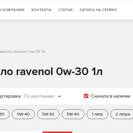
Гарантия
О КОМПАНИИ
КОНТАКТЫ
СТАТЬИ
+7 (383) 335-77-99
ЗАПИСЬ НА СЕРВИС
оригинальности продукции
масло ravenol 0w-30 1л
ло ravenol 0w-30 1л
ртировка:
По умолчанию
Сначала в наличии
о популярности
30
0W-40
5W-30
5W-40
1 литр
2 литра
о названию