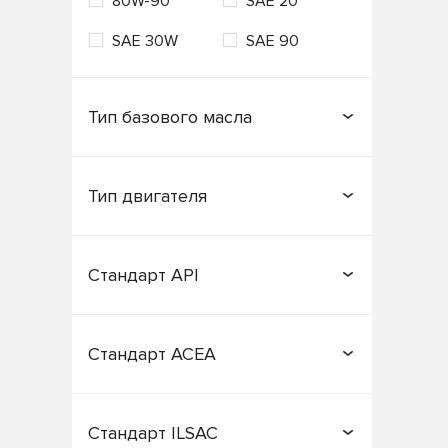
80W-90
SAE 20
SAE 30W
SAE 90
Тип базового масла
Минеральное
Тип двигателя
Полусинтетическое
Бензиновый
Газовый
Синтетическое
Стандарт API
Дизельный
CB
CC
Стандарт ACEA
CD
CF
A1/B1
A2
CF-4
CG-4
Стандарт ILSAC