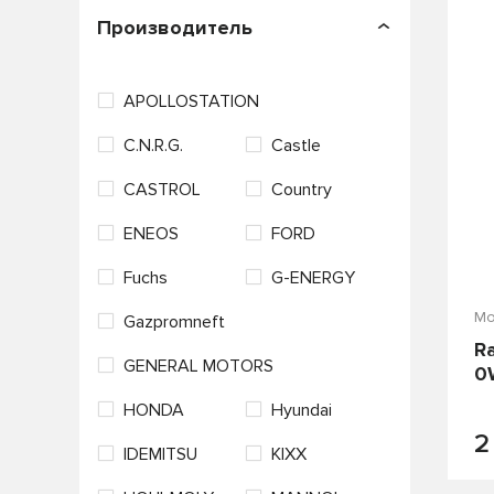
П
Производитель
APOLLOSTATION
C.N.R.G.
Castle
CASTROL
Country
ENEOS
FORD
Fuchs
G-ENERGY
Мо
Gazpromneft
R
GENERAL MOTORS
0
HONDA
Hyundai
2
IDEMITSU
KIXX