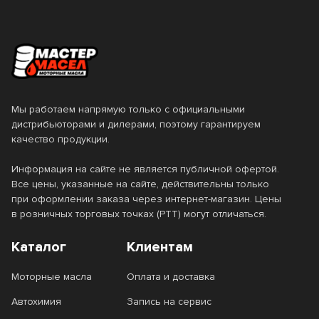
55
57
6
60
Страна производства
Мы работаем напрямую только с официальными
Бельгия
Вьетнам
Класс вязкости SAE
дистрибьюторами и дилерами, поэтому гарантируем
качество продукции.
Германия
ЕС
0W-16
0W-20
Информация на сайте не является публичной офертой.
Италия
Нидерланды
Все цены, указанные на сайте, действительны только
0W-30
0W-40
при оформлении заказа через интернет-магазин. Цены
Россия
Сингапур
в розничных торговых точках (РТТ) могут отличаться.
0W-7.5
10W-30
США
Таиланд
Каталог
Клиентам
10W-40
10W-50
Турция
Франция
Моторные масла
Оплата и доставка
10W-60
15W-40
Южная Корея
Япония
Автохимия
Запись на сервис
15W-50
20W-50