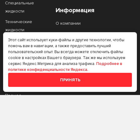
Специальные
5W-20
5W-30
Информация
жидкости
5W-40
5W-50
Технические
О компании
жидкости
80W-90
SAE 20
Контакты
Этот сайт использует куки-файлы и другие технологии, чтобы
Фильтры
SAE 30W
SAE 90
Статьи
помочь вам в навигации, а также предоставить лучший
Автоаксессуары
пользовательский опыт. Вы всегда можете отключить файлы
cookie в настройках Вашего браузера. Так же мы используем
Масло на розлив
сервис Яндекс.Метрика для анализа трафика.
Подробнее в
Тип базового масла
политике конфиденциальности Яндекса.
Прочее
ПРИНЯТЬ
Аккумуляторы
Минеральное
Полусинтетическое
Тип двигателя
Прочее
Синтетическое
Бензиновый
Газовый
Стандарт API
Трансмиссионные
масла
Дизельный
CB
CC
Стандарт ACEA
Аккумуляторы
CD
CF