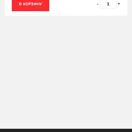
0.2
0.25
-
+
В КОРЗИНУ
TAKAYAMA
TEBOIL
0.5
0.6
TOM'S
TOTACHI
0.946
0.95
TOYOTA
VAG
1
10
Valvoline
VMPAUTO
12
18
ZIC
Лукойл
19
2
Технолоджи
20
200
205
208
209
216
4
4.73
5
50