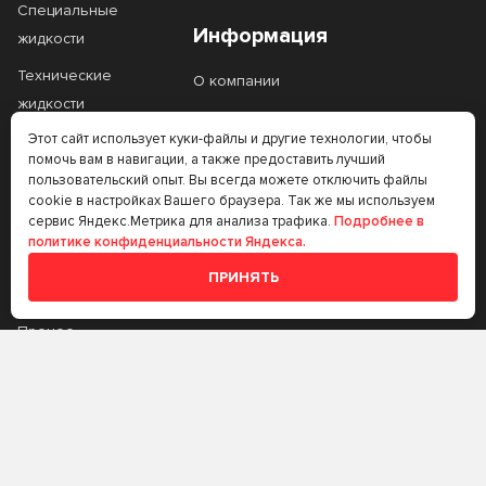
Специальные
5W-20
5W-30
Информация
жидкости
5W-40
5W-50
Технические
О компании
жидкости
80W-90
SAE 20
Контакты
Этот сайт использует куки-файлы и другие технологии, чтобы
Фильтры
SAE 30W
SAE 90
Статьи
помочь вам в навигации, а также предоставить лучший
Автоаксессуары
пользовательский опыт. Вы всегда можете отключить файлы
cookie в настройках Вашего браузера. Так же мы используем
Масло на розлив
сервис Яндекс.Метрика для анализа трафика.
Подробнее в
Тип базового масла
политике конфиденциальности Яндекса.
Прочее
ПРИНЯТЬ
Аккумуляторы
Минеральное
Полусинтетическое
Тип двигателя
Прочее
Синтетическое
Бензиновый
Газовый
Стандарт API
Трансмиссионные
масла
Дизельный
CB
CC
Стандарт ACEA
Аккумуляторы
CD
CF