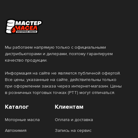
55
57
6
60
Страна производства
Мы работаем напрямую только с официальными
Бельгия
Вьетнам
Класс вязкости SAE
дистрибьюторами и дилерами, поэтому гарантируем
качество продукции.
Германия
ЕС
0W-16
0W-20
Информация на сайте не является публичной офертой.
Италия
Нидерланды
Все цены, указанные на сайте, действительны только
0W-30
0W-40
при оформлении заказа через интернет-магазин. Цены
Россия
Сингапур
в розничных торговых точках (РТТ) могут отличаться.
0W-7.5
10W-30
США
Таиланд
Каталог
Клиентам
10W-40
10W-50
Турция
Франция
Моторные масла
Оплата и доставка
10W-60
15W-40
Южная Корея
Япония
Автохимия
Запись на сервис
15W-50
20W-50