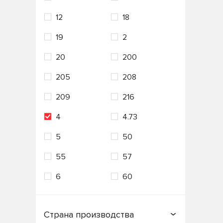
12
18
VAG
Valvoline
19
2
VMPAUTO
ZIC
20
200
Лукойл
Технолоджи
205
208
209
216
4
4.73
5
50
55
57
6
60
Страна производства