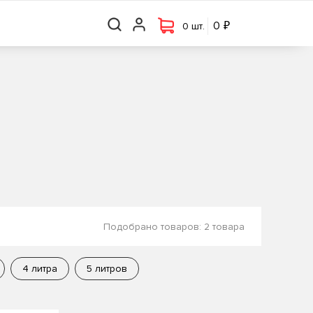
₽
₽
0 шт.
0
0
0 шт.
Подобрано товаров:
2 товара
4 литра
5 литров