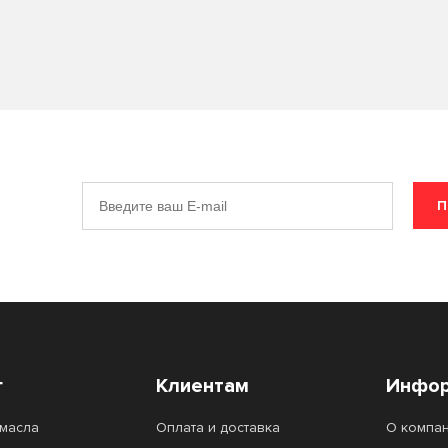
П
г
Клиентам
Инфор
масла
Оплата и доставка
О компа