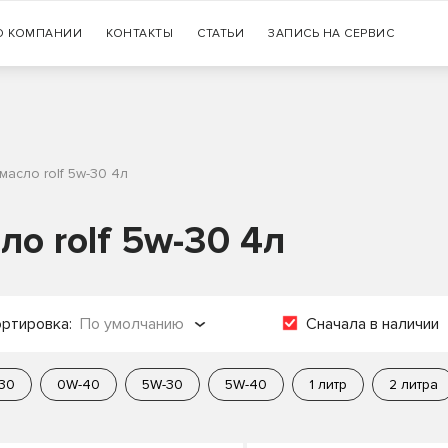
Гарантия
О КОМПАНИИ
КОНТАКТЫ
СТАТЬИ
+7 (383) 335-77-99
ЗАПИСЬ НА СЕРВИС
оригинальности продукции
масло rolf 5w-30 4л
ло rolf 5w-30 4л
ртировка:
По умолчанию
Сначала в наличии
о популярности
30
0W-40
5W-30
5W-40
1 литр
2 литра
о названию