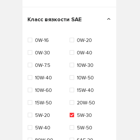
Бельгия
Вьетнам
Класс вязкости SAE
Германия
ЕС
0W-16
0W-20
Италия
Нидерланды
0W-30
0W-40
Россия
Сингапур
0W-7.5
10W-30
США
Таиланд
10W-40
10W-50
Турция
Франция
10W-60
15W-40
Южная Корея
Япония
15W-50
20W-50
5W-20
5W-30
5W-40
5W-50