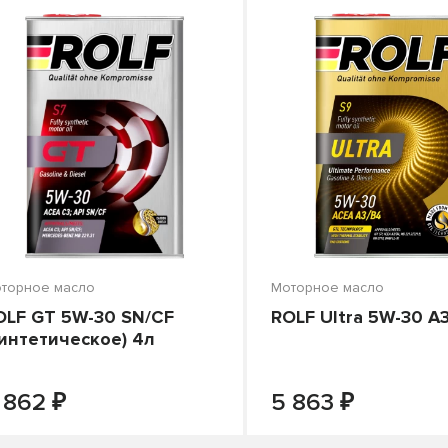
о цене
торное масло
Моторное масло
OLF GT 5W-30 SN/CF
ROLF Ultra 5W-30 A
синтетическое) 4л
₽
₽
-
+
-
В КОРЗИНУ
В КОРЗИНУ
 862
5 863