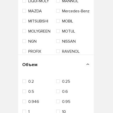
LIQUI-MOLY
MANNOL
MAZDA
Mercedes-Benz
MITSUBISHI
MOBIL
MOLYGREEN
MOTUL
NGN
NISSAN
PROFIX
RAVENOL
ROLF
ROSNEFT
Объем
S-OIL SEVEN
SHELL
0.2
0.25
Sintec
SUBARU
0.5
0.6
SUZUKI
TAKAYAMA
0.946
0.95
TEBOIL
TOM'S
1
10
TOTACHI
TOYOTA