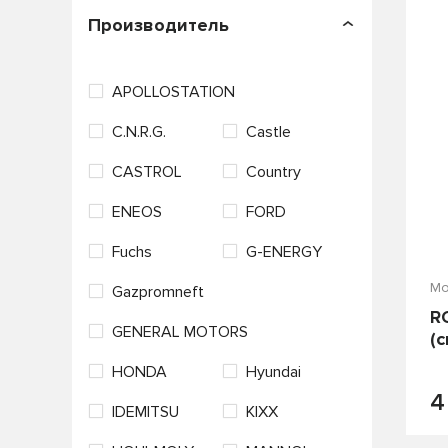
П
Производитель
APOLLOSTATION
C.N.R.G.
Castle
CASTROL
Country
ENEOS
FORD
Fuchs
G-ENERGY
Мо
Gazpromneft
R
GENERAL MOTORS
(
HONDA
Hyundai
4
IDEMITSU
KIXX