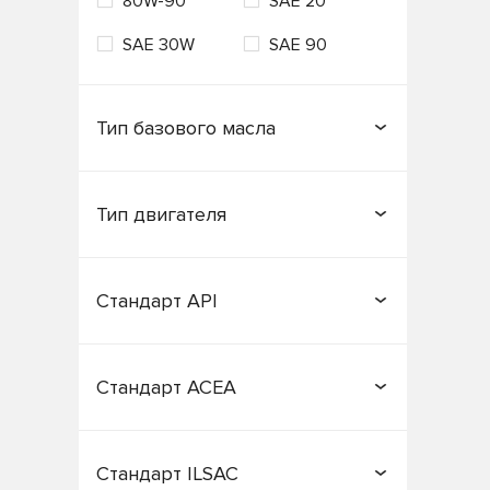
80W-90
SAE 20
SAE 30W
SAE 90
Тип базового масла
Минеральное
Тип двигателя
Полусинтетическое
Бензиновый
Газовый
Синтетическое
Стандарт API
Дизельный
CB
CC
Стандарт ACEA
CD
CF
A1/B1
A2
CF-4
CG-4
Стандарт ILSAC