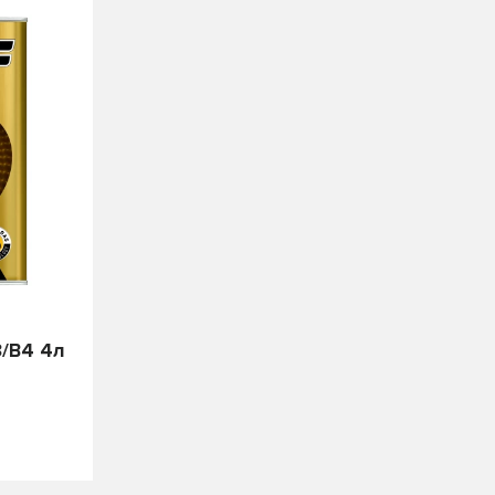
3/B4 4л
+