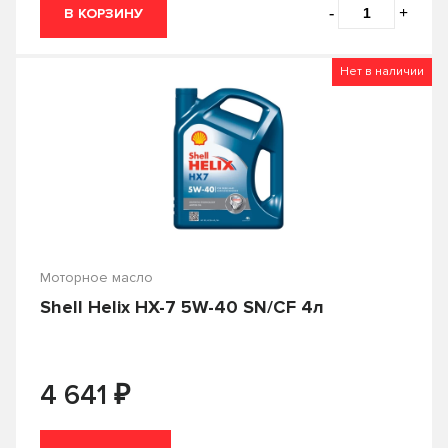
0.2
0.25
-
+
В КОРЗИНУ
TAKAYAMA
TEBOIL
0.5
0.6
TOM'S
TOTACHI
Нет в наличии
0.946
0.95
TOYOTA
VAG
1
10
Valvoline
VMPAUTO
12
18
ZIC
Лукойл
19
2
Технолоджи
20
200
Моторное масло
205
208
Shell Helix HX-7 5W-40 SN/CF 4л
209
216
4
4.73
₽
4 641
5
50