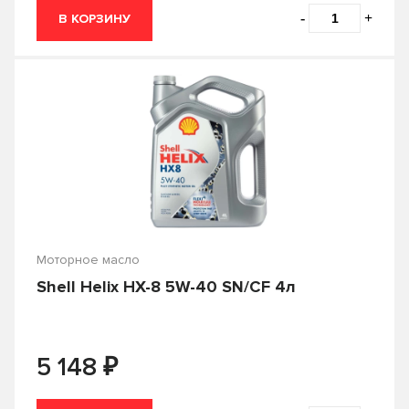
-
+
В КОРЗИНУ
Hyundai
IDEMITSU
KIXX
LIQUI-MOLY
MANNOL
MAZDA
Mercedes-Benz
MITSUBISHI
MOBIL
MOLYGREEN
MOTUL
NGN
NISSAN
PROFIX
Моторное масло
Shell Helix HX-8 5W-40 SN/CF 4л
RAVENOL
ROLF
ROSNEFT
S-OIL SEVEN
₽
5 148
SHELL
Sintec
Объем
SUBARU
SUZUKI