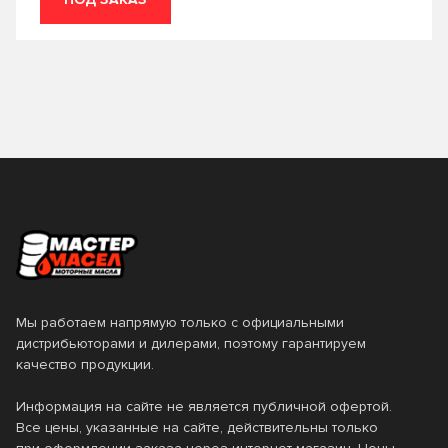
5W-20
5W-30
5W-40
5W-50
80W-90
SAE 20
SAE 30W
SAE 90
Тип базового масла
Минеральное
Полусинтетическое
Тип двигателя
Синтетическое
Мы работаем напрямую только с официальными
Бензиновый
Газовый
Стандарт API
дистрибьюторами и дилерами, поэтому гарантируем
качество продукции.
Дизельный
CB
CC
Стандарт ACEA
Информация на сайте не является публичной офертой.
Все цены, указанные на сайте, действительны только
CD
CF