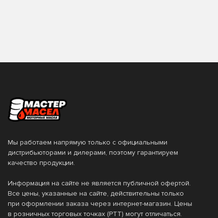
0.2
0.25
Страна производства
TAKAYAMA
TEBOIL
0.5
0.6
TOM'S
TOTACHI
Бельгия
Вьетнам
Класс вязкости SAE
0.946
0.95
TOYOTA
VAG
Германия
ЕС
1
10
0W-16
0W-20
Valvoline
VMPAUTO
Италия
Нидерланды
12
18
0W-30
0W-40
ZIC
Лукойл
Россия
Сингапур
19
2
0W-7.5
10W-30
Технолоджи
США
Таиланд
20
200
10W-40
10W-50
Турция
Франция
205
208
Мы работаем напрямую только с официальными
10W-60
15W-40
Южная Корея
Япония
дистрибьюторами и дилерами, поэтому гарантируем
209
216
качество продукции.
15W-50
20W-50
4
4.73
5W-20
5W-30
Информация на сайте не является публичной офертой.
Все цены, указанные на сайте, действительны только
5
50
5W-40
5W-50
при оформлении заказа через интернет-магазин. Цены
в розничных торговых точках (РТТ) могут отличаться.