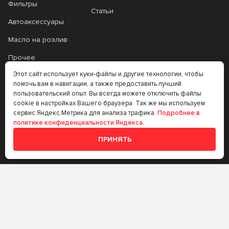
Фильтры
Статьи
Автоаксессуары
Масло на розлив
Прочее
Этот сайт использует куки-файлы и другие технологии, чтобы
Аккумуляторы
помочь вам в навигации, а также предоставить лучший
Прочее
пользовательский опыт. Вы всегда можете отключить файлы
cookie в настройках Вашего браузера. Так же мы используем
Трансмиссионные
сервис Яндекс.Метрика для анализа трафика.
Подробнее в
политике конфиденциальности Яндекса.
масла
ПРИНЯТЬ
Аккумуляторы
+7 (383) 335-77-99
rtt@m-masel.ru
© 2020-2026