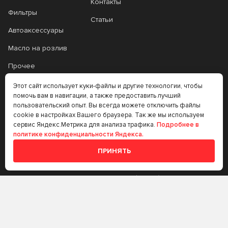
Контакты
Фильтры
Статьи
Автоаксессуары
Масло на розлив
Прочее
Аккумуляторы
Этот сайт использует куки-файлы и другие технологии, чтобы
помочь вам в навигации, а также предоставить лучший
Прочее
пользовательский опыт. Вы всегда можете отключить файлы
cookie в настройках Вашего браузера. Так же мы используем
Трансмиссионные
сервис Яндекс.Метрика для анализа трафика.
Подробнее в
масла
политике конфиденциальности Яндекса.
Аккумуляторы
ПРИНЯТЬ
+7 (383) 335-77-99
rtt@m-masel.ru