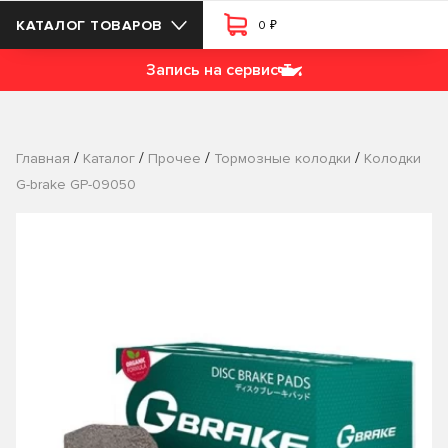
₽
КАТАЛОГ ТОВАРОВ
0
Запись на сервис
/
/
/
/
Главная
Каталог
Прочее
Тормозные колодки
Колодки
G-brake GP-09050