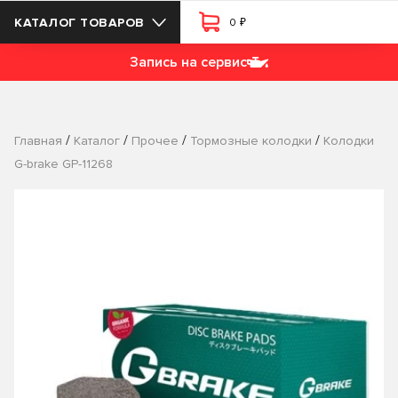
₽
КАТАЛОГ ТОВАРОВ
0
Запись на сервис
/
/
/
/
Главная
Каталог
Прочее
Тормозные колодки
Колодки
G-brake GP-11268