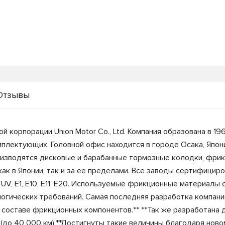
Отзывы
й корпорации Union Motor Co., Ltd. Компания образована в 19
лектующих. Головной офис находится в городе Осака, Япония
оизводятся дисковые и барабанные тормозные колодки, фрик
 в Японии, так и за ее пределами. Все заводы сертифициров
TUV, E1, E10, E11, E20. Используемые фрикционные материалы
огических требований. Самая последняя разработка компании,
 составе фрикционных компонентов.** **Так же разработана 
(до 40 000 км).**Достигнуты такие величины благодаря нов