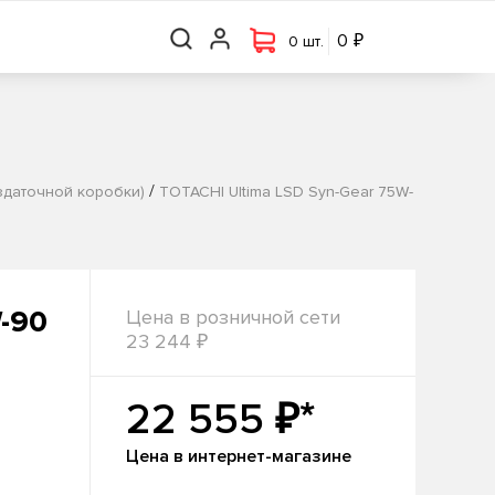
₽
₽
0 шт.
0
0
0 шт.
/
здаточной коробки)
TOTACHI Ultima LSD Syn-Gear 75W-
W-90
Цена в розничной сети
₽
23 244
₽*
22 555
Цена в интернет-магазине