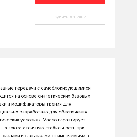
Купить в 1 клик
главные передачи с самоблокирующимися
одится на основе синтетических базовых
дки и модификаторы трения для
ециально разработано для обеспечения
ических условиях. Масло гарантирует
, а также отличную стабильность при
ериалами и сальниками, применяемыми в