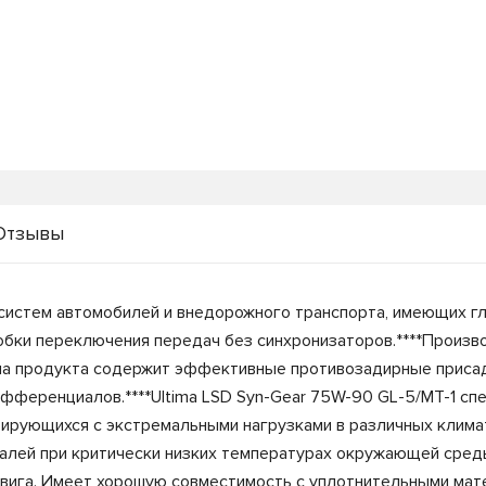
Отзывы
систем автомобилей и внедорожного транспорта, имеющих 
оробки переключения передач без синхронизаторов.****Произв
ула продукта содержит эффективные противозадирные приса
ференциалов.****Ultima LSD Syn-Gear 75W-90 GL-5/MT-1 сп
ирующихся с экстремальными нагрузками в различных климат
алей при критически низких температурах окружающей среды
двига. Имеет хорошую совместимость с уплотнительными мат