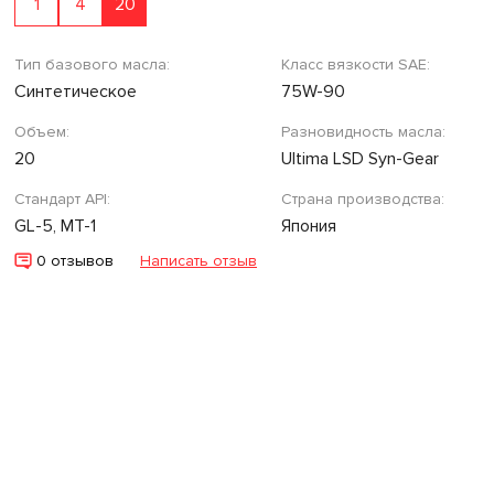
1
4
20
Тип базового масла:
Класс вязкости SAE:
Синтетическое
75W-90
Объем:
Разновидность масла:
20
Ultima LSD Syn-Gear
Стандарт API:
Страна производства:
GL-5, MT-1
Япония
0 отзывов
Написать отзыв