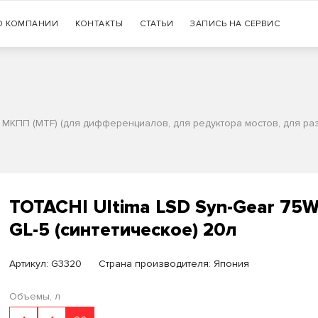
Гарантия
О КОМПАНИИ
КОНТАКТЫ
СТАТЬИ
+7 (383) 335-77-99
ЗАПИСЬ НА СЕРВИС
оригинальности продукции
 МКПП (MTF) (для дифференциалов, для редуктора мостов, для ра
TOTACHI Ultima LSD Syn-Gear 75
GL-5 (синтетическое) 20л
Артикул:
G3320
Страна производителя: Япония
Объемы, л