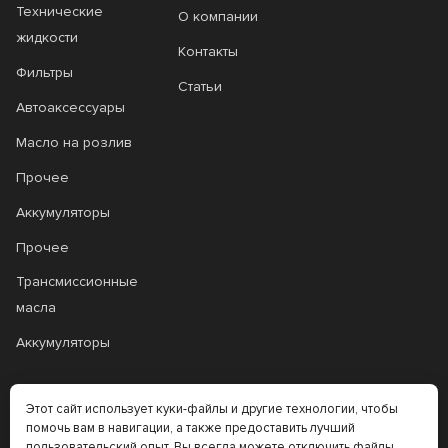
Технические
О компании
жидкости
Контакты
Фильтры
Статьи
Автоаксессуары
Масло на розлив
Прочее
Аккумуляторы
Прочее
Трансмиссионные
масла
Аккумуляторы
+7 (383) 335-77-99
Этот сайт использует куки-файлы и другие технологии, чтобы
помочь вам в навигации, а также предоставить лучший
rtt@m-masel.ru
пользовательский опыт. Вы всегда можете отключить файлы