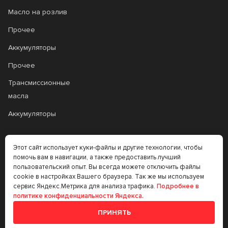
Масло на розлив
Прочее
Аккумуляторы
Прочее
Трансмиссионные
масла
Аккумуляторы
+7 (383) 335-77-99
Этот сайт использует куки-файлы и другие технологии, чтобы
помочь вам в навигации, а также предоставить лучший
rtt@m-masel.ru
пользовательский опыт. Вы всегда можете отключить файлы
cookie в настройках Вашего браузера. Так же мы используем
сервис Яндекс.Метрика для анализа трафика.
Подробнее в
© 2020-2026
политике конфиденциальности Яндекса.
ПРИНЯТЬ