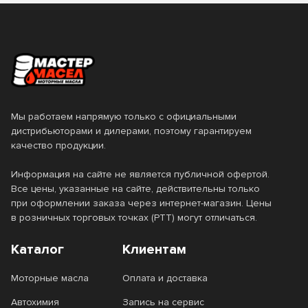
Delvac MX Extra
Delvac XHP Extra
DFE
Diamond
DiaQueen
Diesel
Diesel 1
Diesel 2
Diesel 3
Diesel Extra
Мы работаем напрямую только с официальными
дистрибьюторами и дилерами, поэтому гарантируем
Diesel HX-7
Diesel Premium
качество продукции.
Diesel Syn
Diesel TDI
Информация на сайте не является публичной офертой.
Все цены, указанные на сайте, действительны только
DX1
DXG
при оформлении заказа через интернет-магазин. Цены
в розничных торговых точках (РТТ) могут отличаться.
Eco Gasoline
Ecogas
Каталог
Клиентам
Ecostage
ECSTAR
Моторные масла
Оплата и доставка
Efficiency
EFS
Автохимия
Запись на сервис