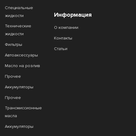
Elite
Emerald
Специальные
Energy
Energy Formula
Информация
жидкости
Energy Formula JP
Engine Oil
Технические
О компании
жидкости
ESP
Expert SHPD
Контакты
Фильтры
Extra
Extra Save
Статьи
Автоаксессуары
Extreme
F Synth
Масло на розлив
FDS
FO
Прочее
Formula
Fusion
Аккумуляторы
Fuso
Future
Прочее
Трансмиссионные
G
G Expert
масла
G-Motion
G1
Аккумуляторы
GARDEN
Gardenoil