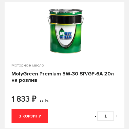
От
₽
До
₽
Производитель
APOLLOSTATION
C.N.R.G.
Castle
Country
Моторное масло
MolyGreen Premium 5W-30 SP/GF-6A 20л
ENEOS
FORD
на розлив
Fuchs
G-ENERGY
₽
1 833
Gazpromneft
GENERAL MOTORS
за 1л.
HONDA
Hyundai
-
+
В КОРЗИНУ
IDEMITSU
KIXX