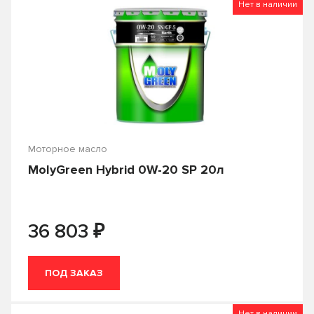
TOTACHI
TOYOTA
Нет в наличии
0.946
0.95
VAG
Valvoline
1
10
VMPAUTO
ZIC
12
18
Лукойл
Технолоджи
19
2
20
200
Моторное масло
205
208
MolyGreen Hybrid 0W-20 SP 20л
209
4
4.73
5
₽
36 803
50
55
57
6
ПОД ЗАКАЗ
60
Нет в наличии