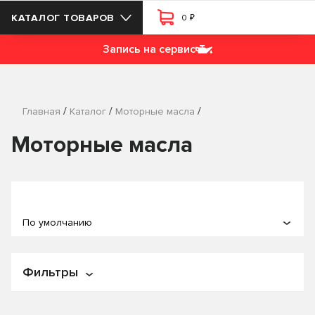
₽
КАТАЛОГ ТОВАРОВ
0
Запись на сервис
/
/
/
Главная
Каталог
Моторные масла
Моторные масла
По умолчанию
По популярности
Фильтры
По названию
По цене
Цена