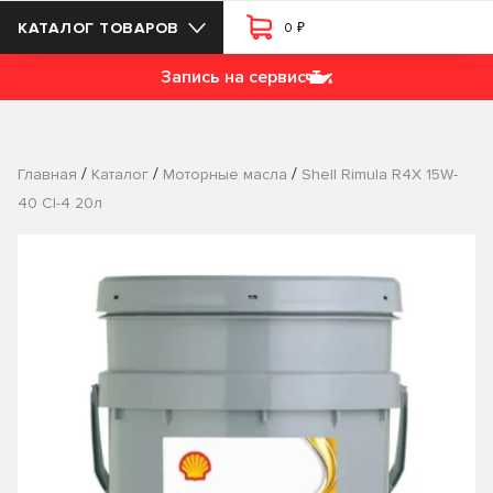
₽
КАТАЛОГ ТОВАРОВ
0
Запись на сервис
/
/
/
Главная
Каталог
Моторные масла
Shell Rimula R4X 15W-
40 CI-4 20л