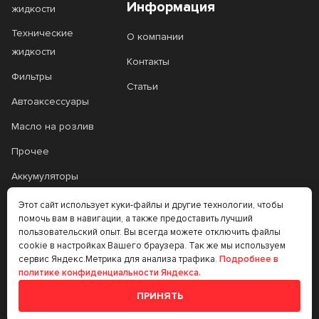
Информация
жидкости
Технические
О компании
жидкости
Контакты
Фильтры
Статьи
Автоаксессуары
Масло на розлив
Прочее
Аккумуляторы
Прочее
Этот сайт использует куки-файлы и другие технологии, чтобы
помочь вам в навигации, а также предоставить лучший
Трансмиссионные
пользовательский опыт. Вы всегда можете отключить файлы
масла
cookie в настройках Вашего браузера. Так же мы используем
сервис Яндекс.Метрика для анализа трафика.
Подробнее в
Аккумуляторы
политике конфиденциальности Яндекса.
ПРИНЯТЬ
+7 (383) 335-77-99