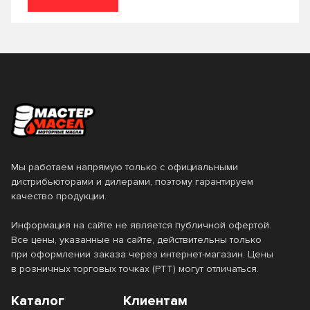
4T SnowPower
4T SUZUKI MARINE
6100 SAVE-lite
6100 SYN-nergy
6100 Synergie+
7 GOLD
7 RED
8100 ECO-clean
8100 ECO-lite
8100 ECO-nerg
8100 X-cess
Agro HSQ
ALL Climate
ALL Fleet
Мы работаем напрямую только с официальными
дистрибьюторами и дилерами, поэтому гарантируем
Apolloil
Castle Diesel
качество продукции.
Classic
Clean Diesel
Информация на сайте не является публичной офертой.
Все цены, указанные на сайте, действительны только
Defender
Delvac
при оформлении заказа через интернет-магазин. Цены
в розничных торговых точках (РТТ) могут отличаться.
Delvac Modern
Delvac MX
Каталог
Клиентам
Delvac MX Extra
Delvac XHP Extra