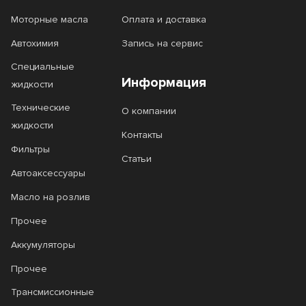
Моторные масла
Оплата и доставка
DFE
Diamond
Автохимия
Запись на сервис
DiaQueen
Diesel
Специальные
Diesel 1
Diesel 2
Информация
жидкости
Diesel 3
Diesel Extra
Технические
О компании
жидкости
Diesel HX-7
Diesel Premium
Контакты
Фильтры
Diesel Syn
Diesel TDI
Статьи
Автоаксессуары
DX1
DXG
Масло на розлив
Eco Gasoline
Ecogas
Прочее
Ecostage
ECSTAR
Аккумуляторы
EDGE
Efficiency
Прочее
Трансмиссионные
EFS
Elite